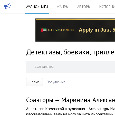
АУДИОКНИГИ
ЖАНРЫ
АВТОРЫ
ИСПОЛНИ
Детективы, боевики, трилл
3225 записей
Новые
Популярные
Соавторы — Маринина Алекса
Анастасии Каменской в аудиокниге Александры Ма
расследований, ведь на носу защита диссертации