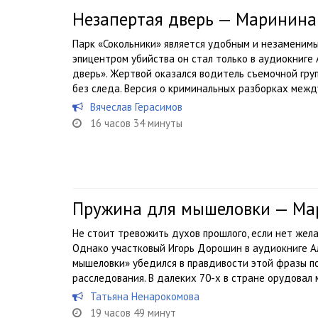
Незапертая дверь — Маринина
Парк «Сокольники» является удобным и незаменимы
эпицентром убийства он стал только в аудиокниг
дверь». Жертвой оказался водитель съемочной груп
без следа. Версия о криминальных разборках между
Вячеслав Герасимов
16 часов 34 минуты
Пружина для мышеловки — Ма
Не стоит тревожить духов прошлого, если нет жела
Однако участковый Игорь Дорошин в аудиокниге 
мышеловки» убедился в правдивости этой фразы по
расследования. В далеких 70-х в стране орудовал м
Татьяна Ненарокомова
19 часов 49 минут