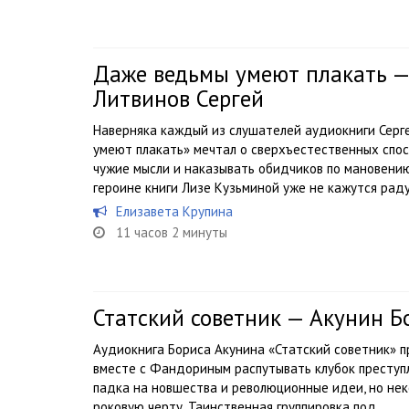
Даже ведьмы умеют плакать —
Литвинов Сергей
Наверняка каждый из слушателей аудиокниги Серг
умеют плакать» мечтал о сверхъестественных спос
чужие мысли и наказывать обидчиков по мановению
героине книги Лизе Кузьминой уже не кажутся раду
Елизавета Крупина
11 часов 2 минуты
Статский советник — Акунин Б
Аудиокнига Бориса Акунина «Статский советник» 
вместе с Фандориным распутывать клубок преступ
падка на новшества и революционные идеи, но не
роковую черту. Таинственная группировка под...