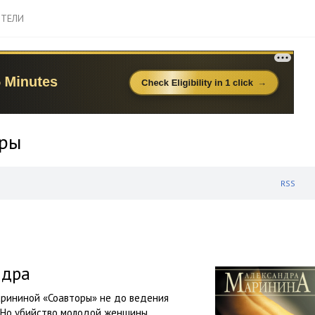
ТЕЛИ
еры
RSS
ндра
рининой «Соавторы» не до ведения
. Но убийство молодой женщины