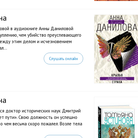
на
овой в аудиокниге Анны Даниловой
туплению, чем убийство преуспевающего
 между этим делом и исчезновением
л...
Слушать онлайн
на
лся доктор исторических наук Дмитрий
ет пути». Свою должность он успешно
о чем весьма скоро пожалел. Возле тела