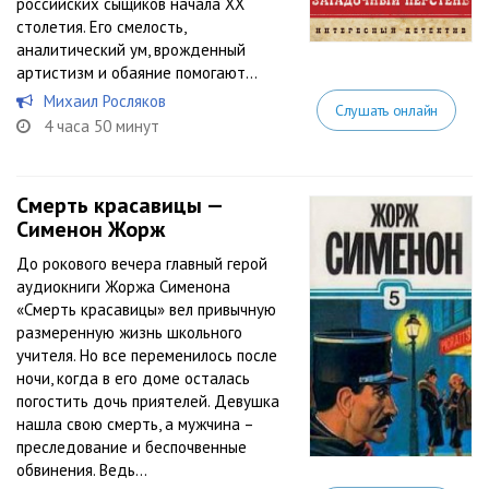
российских сыщиков начала XX
столетия. Его смелость,
аналитический ум, врожденный
артистизм и обаяние помогают...
Михаил Росляков
Слушать онлайн
4 часа 50 минут
Смерть красавицы —
Сименон Жорж
До рокового вечера главный герой
аудиокниги Жоржа Сименона
«Смерть красавицы» вел привычную
размеренную жизнь школьного
учителя. Но все переменилось после
ночи, когда в его доме осталась
погостить дочь приятелей. Девушка
нашла свою смерть, а мужчина –
преследование и беспочвенные
обвинения. Ведь...