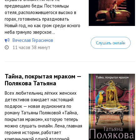
предвещало беды. Постояльцы
отеля, расположившегося высоко в
горах, готовились праздновать
Новый год, но как гром среди ясного
неба грянуло зверское...
Вячеслав Герасимов
Слушать онлайн
11 часов 38 минут
Тайна, покрытая мраком —
Полякова Татьяна
Всех любительниц лёгких женских
детективов ожидает настоящий
подарок — новая аудиокнига по
роману Татьяны Поляковой «Тайна,
покрытая мраком», которую теперь
можно слушать онлайн. Лена, главная
героиня истории, работает
компаньонкой одной вздорной