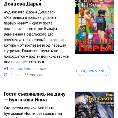
Донцова Дарья
Аудиокнига Дарьи Донцовой
«Матрешка в перьях» увлечет с
первых минут – сразу после
появления в агентстве Вульфа
Вениамина Подольского. Его
преследует навязчивый поклонник,
который от воспевания од перешел
к угрозам. Евлампии скучать не
приходится – под видом консьержки
она начинает слежку в...
Ксения Бржезовская
Слушать онлайн
9 часов 33 минуты
Гости съезжались на дачу
— Булгакова Инна
Слушатели аудиокниги Инны
Булгаковой «Гости съезжались на