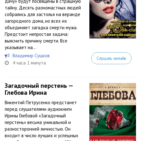
дачу» будут посвящены в страшную
тайну. Десять разномастных людей
собрались для застолья на веранде
загородного дома, но всех их
объединяет загадка смерти мужа.
Предстоит непростая задача:
выяснить причину смерти. Все
указывает на...
Владимир Сушков
Слушать онлайн
4 часа 1 минута
Загадочный перстень —
Глебова Ирина
Викентий Петрусенко предстанет
перед слушателями аудиокниги
Ирины Глебовой «Загадочный
перстень» весьма уникальной и
разносторонней личностью. Он
входит в число лучших и успешных