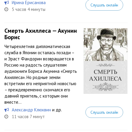
Ирина Ерисанова
Слушать онлайн
5 часов 4 минуты
Смерть Ахиллеса — Акунин
Борис
Четырехлетняя дипломатическая
служба в Японии осталась позади –
и Эраст Фандорин возвращается в
Россию на радость слушателям
аудиокниги Бориса Акунина «Смерть
Ахиллеса». Но родные земли
встретили его неприятной новостью
– преждевременно скончался его
давний приятель, с которым они
вместе...
Александр Клюквин
и др.
Слушать онлайн
11 часов 7 минут