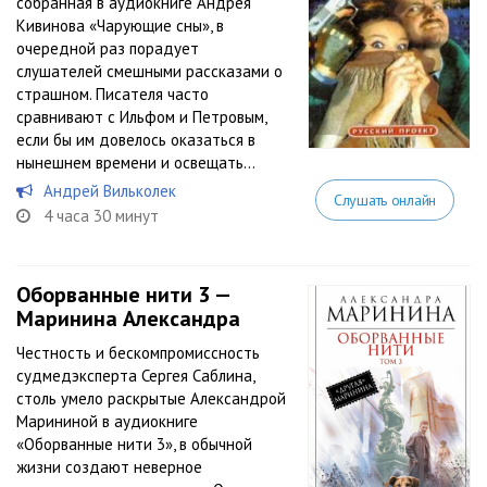
собранная в аудиокниге Андрея
Кивинова «Чарующие сны», в
очередной раз порадует
слушателей смешными рассказами о
страшном. Писателя часто
сравнивают с Ильфом и Петровым,
если бы им довелось оказаться в
нынешнем времени и освещать...
Андрей Вильколек
Слушать онлайн
4 часа 30 минут
Оборванные нити 3 —
Маринина Александра
Честность и бескомпромиссность
судмедэксперта Сергея Саблина,
столь умело раскрытые Александрой
Марининой в аудиокниге
«Оборванные нити 3», в обычной
жизни создают неверное