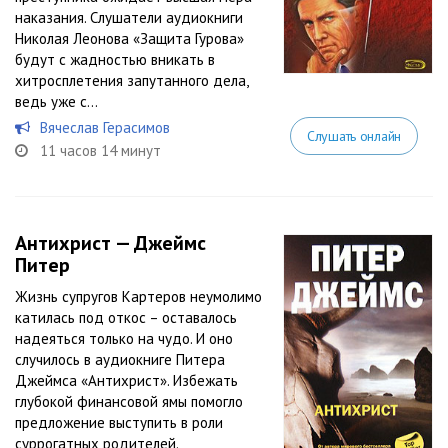
наказания. Слушатели аудиокниги
Николая Леонова «Защита Гурова»
будут с жадностью вникать в
хитросплетения запутанного дела,
ведь уже с...
Вячеслав Герасимов
Слушать онлайн
11 часов 14 минут
Антихрист — Джеймс
Питер
Жизнь супругов Картеров неумолимо
катилась под откос – оставалось
надеяться только на чудо. И оно
случилось в аудиокниге Питера
Джеймса «Антихрист». Избежать
глубокой финансовой ямы помогло
предложение выступить в роли
суррогатных родителей.