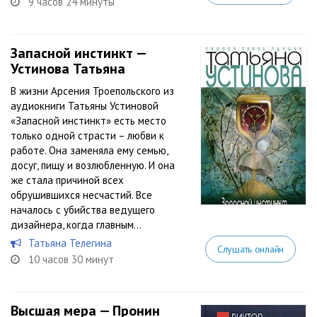
9 часов 24 минуты
Запасной инстинкт —
Устинова Татьяна
В жизни Арсения Троепольского из
аудиокниги Татьяны Устиновой
«Запасной инстинкт» есть место
только одной страсти – любви к
работе. Она заменяла ему семью,
досуг, пищу и возлюбленную. И она
же стала причиной всех
обрушившихся несчастий. Все
началось с убийства ведущего
дизайнера, когда главным...
Татьяна Телегина
Слушать онлайн
10 часов 30 минут
Высшая мера — Пронин