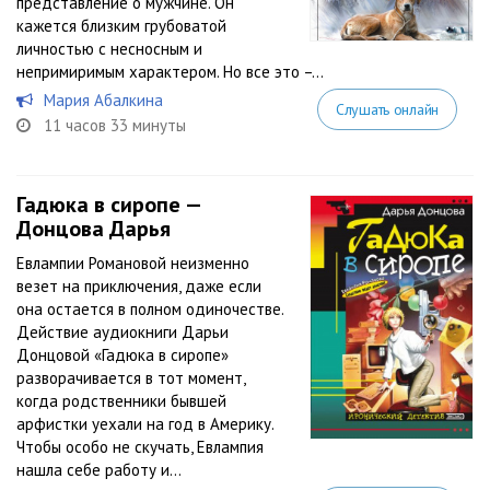
представление о мужчине. Он
кажется близким грубоватой
личностью с несносным и
непримиримым характером. Но все это –...
Мария Абалкина
Слушать онлайн
11 часов 33 минуты
Гадюка в сиропе —
Донцова Дарья
Евлампии Романовой неизменно
везет на приключения, даже если
она остается в полном одиночестве.
Действие аудиокниги Дарьи
Донцовой «Гадюка в сиропе»
разворачивается в тот момент,
когда родственники бывшей
арфистки уехали на год в Америку.
Чтобы особо не скучать, Евлампия
нашла себе работу и...