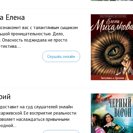
а Елена
 познакомит вас с талантливым сыщиком
ьшой проницательностью. Дело,
. Опасность поджидала не просто
ектива....
Слушать онлайн
рий
доставит на суд слушателей онлайн
аржевской. Ее восприятие реальности
озволяет наслаждаться привычными
одной...