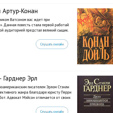
л Артур-Конан
ником Ватсоном вас ждет при
». Данная повесть стала первой работай
ой аудиторией предстал великий сыщик.
Слушать онлайн
 Гарднер Эрл
ноамериканским писателем Эрлом Стэнли
тективного жанра благодаря юристу Перри
бот. Адвокат Мэйсон отличается от своих
Слушать онлайн