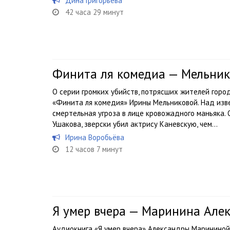
Дина Григорьева
42 часа 29 минут
Финита ля комедиа — Мельни
О серии громких убийств, потрясших жителей горо
«Финита ля комедия» Ирины Мельниковой. Над изв
смертельная угроза в лице кровожадного маньяка. 
Ушакова, зверски убил актрису Каневскую, чем...
Ирина Воробьёва
12 часов 7 минут
Я умер вчера — Маринина Але
Аудиокнига «Я умер вчера» Александры Марининой