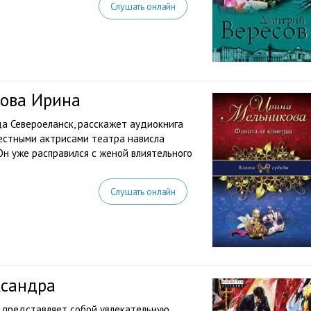
Слушать онлайн
кова Ирина
да Североеланск, расскажет аудиокнига
естными актрисами театра нависла
Он уже расправился с женой влиятельного
Слушать онлайн
ксандра
 представляет собой увлекательную