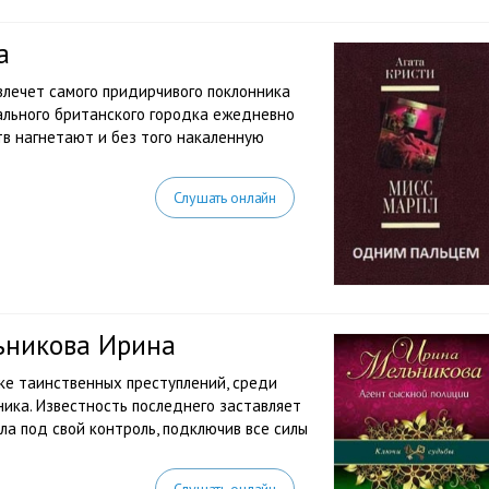
а
влечет самого придирчивого поклонника
ального британского городка ежедневно
тв нагнетают и без того накаленную
Слушать онлайн
ьникова Ирина
ке таинственных преступлений, среди
ика. Известность последнего заставляет
а под свой контроль, подключив все силы