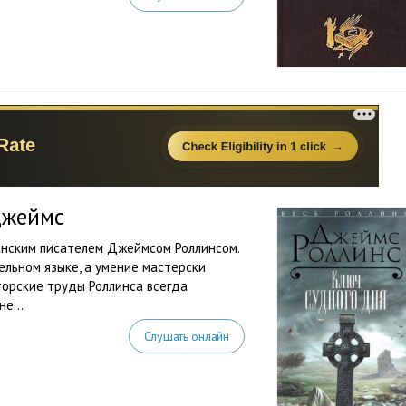
Джеймс
анским писателем Джеймсом Роллинсом.
тельном языке, а умение мастерски
торские труды Роллинса всегда
е...
Слушать онлайн