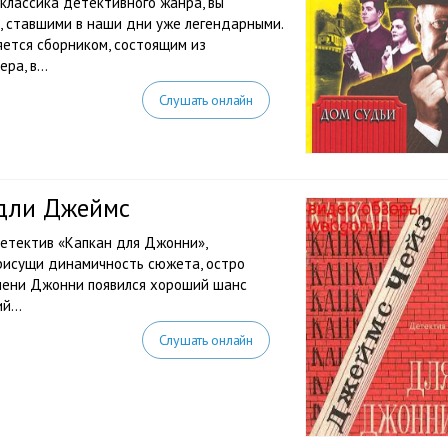
классика детективного жанра, вы
, ставшими в наши дни уже легендарными.
ется сборником, состоящим из
а, в...
Слушать онлайн
едли Джеймс
етектив «Капкан для Джонни»,
рисущи динамичность сюжета, остро
 имени Джонни появился хороший шанс
й...
Слушать онлайн