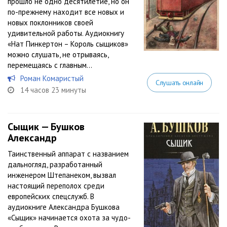
прошло не одно десятилетие, но он
по-прежнему находит все новых и
новых поклонников своей
удивительной работы. Аудиокнигу
«Нат Пинкертон – Король сыщиков»
можно слушать, не отрываясь,
перемещаясь с главным...
Роман Комаристый
Слушать онлайн
14 часов 23 минуты
Сыщик — Бушков
Александр
Таинственный аппарат с названием
дальногляд, разработанный
инженером Штепанеком, вызвал
настоящий переполох среди
европейских спецслужб. В
аудиокниге Александра Бушкова
«Сыщик» начинается охота за чудо-