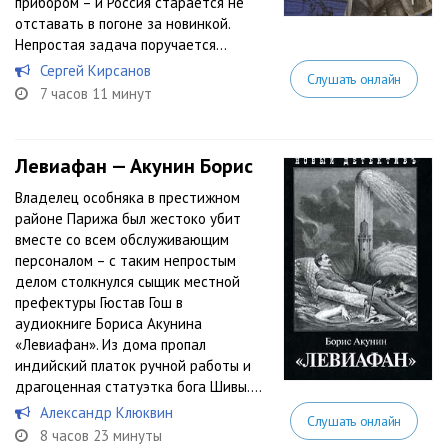
прибором – и Россия старается не
отставать в погоне за новинкой.
Непростая задача поручается...
Сергей Кирсанов
Слушать онлайн
7 часов 11 минут
Левиафан — Акунин Борис
Владелец особняка в престижном
районе Парижа был жестоко убит
вместе со всем обслуживающим
персоналом – с таким непростым
делом столкнулся сыщик местной
префектуры Гюстав Гош в
аудиокниге Бориса Акунина
«Левиафан». Из дома пропал
индийский платок ручной работы и
драгоценная статуэтка бога Шивы....
Александр Клюквин
Слушать онлайн
8 часов 23 минуты