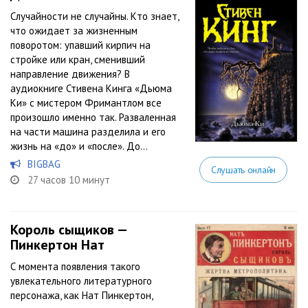
Случайности не случайны. Кто знает,
что ожидает за жизненным
поворотом: упавший кирпич на
стройке или кран, сменивший
направление движения? В
аудиокниге Стивена Кинга «Дьюма
Ки» с мистером Фримантлом все
произошло именно так. Разваленная
на части машина разделила и его
жизнь на «до» и «после». До...
BIGBAG
Слушать онлайн
27 часов 10 минут
Король сыщиков —
Пинкертон Нат
С момента появления такого
увлекательного литературного
персонажа, как Нат Пинкертон,