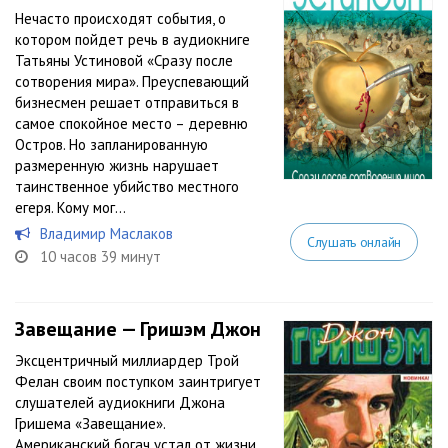
Нечасто происходят события, о
котором пойдет речь в аудиокниге
Татьяны Устиновой «Сразу после
сотворения мира». Преуспевающий
бизнесмен решает отправиться в
самое спокойное место – деревню
Остров. Но запланированную
размеренную жизнь нарушает
таинственное убийство местного
егеря. Кому мог...
Владимир Маслаков
Слушать онлайн
10 часов 39 минут
Завещание — Гришэм Джон
Эксцентричный миллиардер Трой
Фелан своим поступком заинтригует
слушателей аудиокниги Джона
Гришема «Завещание».
Американский богач устал от жизни,