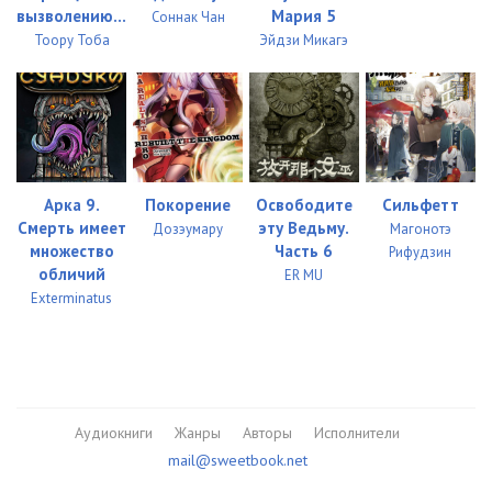
вызволению...
Мария 5
Соннак Чан
Тоору Тоба
Эйдзи Микагэ
Арка 9.
Покорение
Освободите
Сильфетт
Смерть имеет
эту Ведьму.
Дозэумару
Магонотэ
множество
Часть 6
Рифудзин
обличий
ER MU
Exterminatus
Аудиокниги
Жанры
Авторы
Исполнители
mail@sweetbook.net