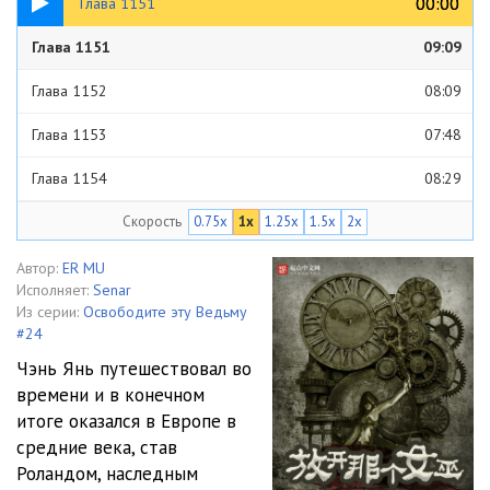
00:00
00:00
Глава 1151
Глава 1151
09:09
Глава 1152
08:09
Глава 1153
07:48
Глава 1154
08:29
Скорость
0.75x
1x
1.25x
1.5x
2x
Глава 1155
08:44
Глава 1156
10:02
Автор:
ER MU
Исполняет:
Senar
Глава 1157
08:29
Из серии:
Освободите эту Ведьму
#24
Глава 1158
09:45
Чэнь Янь путешествовал во
времени и в конечном
Глава 1159
08:54
итоге оказался в Европе в
Глава 1160
09:41
средние века, став
Роландом, наследным
Глава 1161
09:13