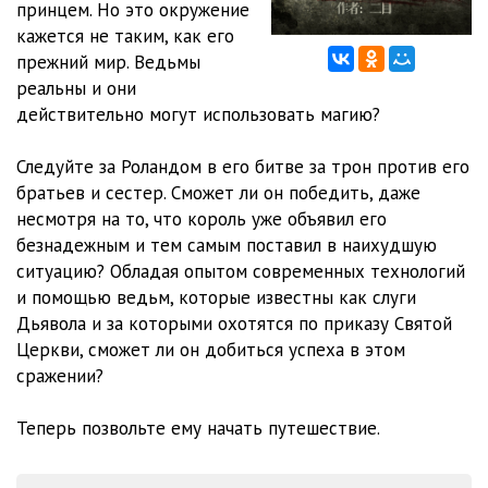
принцем. Но это окружение
кажется не таким, как его
Глава 1162
10:11
прежний мир. Ведьмы
Глава 1163
12:28
реальны и они
действительно могут использовать магию?
Глава 1164
07:51
Следуйте за Роландом в его битве за трон против его
Глава 1165
09:11
братьев и сестер. Сможет ли он победить, даже
Глава 1166
10:27
несмотря на то, что король уже объявил его
безнадежным и тем самым поставил в наихудшую
Глава 1167
08:56
ситуацию? Обладая опытом современных технологий
и помощью ведьм, которые известны как слуги
Глава 1168
09:39
Дьявола и за которыми охотятся по приказу Святой
Глава 1169
08:34
Церкви, сможет ли он добиться успеха в этом
сражении?
Глава 1170
08:28
Теперь позвольте ему начать путешествие.
Глава 1171
08:28
Глава 1172
08:17