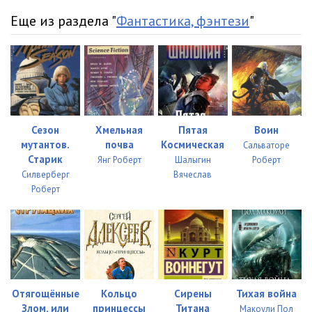
Еще из раздела "
Фантастика, фэнтези
"
Сезон
Хмельная
Пятая
Воин
мутантов.
почва
Космическая
Сальваторе
Старик
Янг Роберт
Шалыгин
Роберт
Силверберг
Вячеслав
Роберт
Отягощённые
Кольцо
Сирены
Тихая война
Злом, или
принцессы
Титана
Макоули Пол