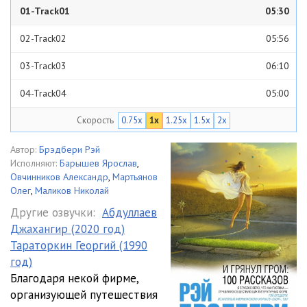
01-Track01
05:30
02-Track02
05:56
03-Track03
06:10
04-Track04
05:00
Скорость
0.75x
1x
1.25x
1.5x
2x
05-Track05
05:15
06-Track06
05:29
Автор:
Брэдбери Рэй
Исполняют:
Барышев Ярослав
,
07-Track07
05:10
Овчинников Александр
,
Мартьянов
Олег
,
Маликов Николай
Другие озвучки:
Абдуллаев
Джахангир (2020 год)
Тараторкин Георгий (1990
год)
Благодаря некой фирме,
организующей путешествия