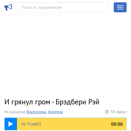
И грянул гром - Брэдбери Рэй
Из раздела
Фантастика, фэнтези
38 минут
05:30
00:00
00:00
01-Track01