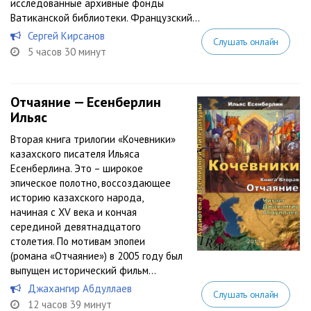
исследованные архивные фонды
Ватиканской библиотеки. Французский...
Сергей Кирсанов
Слушать онлайн
5 часов 30 минут
Отчаяние — Есенберлин
Ильяс
Вторая книга трилогии «Кочевники»
казахского писателя Ильяса
Есенберлина. Это – широкое
эпическое полотно, воссоздающее
историю казахского народа,
начиная с XV века и кончая
серединой девятнадцатого
столетия. По мотивам эпопеи
(романа «Отчаяние») в 2005 году был
выпущен исторический фильм...
Джахангир Абдуллаев
Слушать онлайн
12 часов 39 минут