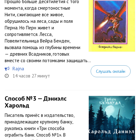
Прошло больше десятилетия с того
момента, когда смертоностные
Нити, сжигающие все живое,
обрушилось на леса, сады и поля
Перна. Но Перн живет и
сопротивляется. Лесса,
Повелительница Вейра Бенден,
вызвала помощь из глубины времени
— древних Всадников, готовых
вместе со своими потомками защищать...
Rajna
Слушать онлайн
14 часов 27 минут
Способ №3 — Дэниэлс
Харольд
Писатель принёс в издательство,
принадлежащее крупному банку,
рукопись книги «Три способа
ограбить банк. Способ №1». В