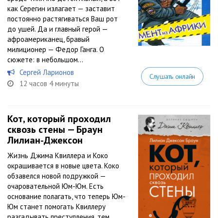
как Серегин излагает — заставит
постоянно растягиваться Ваш рот
до ушей. Да и главный герой —
афроамериканец, бравый
милиционер — Федор Ганга. О
сюжете: в небольшом...
Сергей Ларионов
Слушать онлайн
12 часов 4 минуты
Кот, который проходил
сквозь стены — Браун
Лилиан-Джексон
Жизнь Джима Квиллера и Коко
окрашивается в новые цвета. Коко
обзавелся новой подружкой —
очаровательной Юм-Юм. Есть
основание полагать, что теперь Юм-
Юм станет помогать Квиллеру
разгадывать преступления, тем