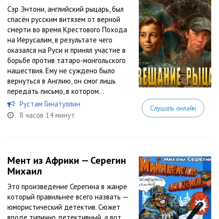
Сэр Энтони, английский рыцарь, был
спасён русским витязем от верной
смерти во время Крестового Похода
на Иерусалим, в результате чего
оказался на Руси и принял участие в
борьбе против татаро-монгольского
нашествия. Ему не суждено было
вернуться в Англию, он смог лишь
передать письмо, в котором...
Рустам Гинатуллин
Слушать онлайн
8 часов 14 минут
Мент из Африки — Серегин
Михаил
Это произведение Серегина в жанре
который правильнее всего назвать —
юмористический детектив. Сюжет
вроде типично детективный, а вот