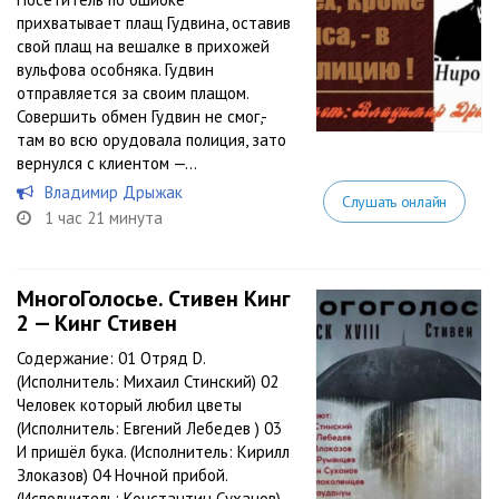
прихватывает плащ Гудвина, оставив
свой плащ на вешалке в прихожей
вульфова особняка. Гудвин
отправляется за своим плащом.
Совершить обмен Гудвин не смог,-
там во всю орудовала полиция, зато
вернулся с клиентом —...
Владимир Дрыжак
Слушать онлайн
1 час 21 минута
МногоГолосье. Стивен Кинг
2 — Кинг Стивен
Содержание: 01 Отряд D.
(Исполнитель: Михаил Стинский) 02
Человек который любил цветы
(Исполнитель: Евгений Лебедев ) 03
И пришёл бука. (Исполнитель: Кирилл
Злоказов) 04 Ночной прибой.
(Исполнитель: Константин Суханов)