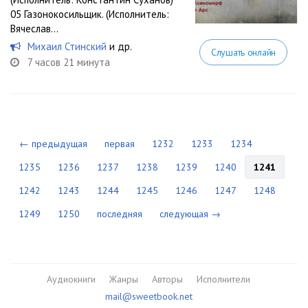
05 Газонокосильщик. (Исполнитель:
Вячеслав...
Михаил Стинский
и др.
Слушать онлайн
7 часов 21 минута
← предыдущая
первая
1232
1233
1234
1235
1236
1237
1238
1239
1240
1241
1242
1243
1244
1245
1246
1247
1248
1249
1250
последняя
следующая →
Аудиокниги
Жанры
Авторы
Исполнители
mail@sweetbook.net