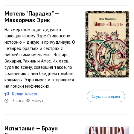
Мотель "Парадиз" —
Маккормак Эрик
На смертном одре дедушка
завещал юному Эзре Стивенсону
историю – дикую и причудливую. О
четырех братьях и сестрах с
библейскими именами – Эсфирь,
Захария, Рахиль и Амос. Их отец,
судя по всему, совершил такое, по
сравнению с чем бледнеют любые
кошмары. Эзра вырос и отправился
на поиски мифических...
Келли Алисон
Слушать онлайн
3 часа 48 минут
Испытание — Браун