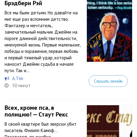
Брэдбери Рэй
Все мы были детьми. Но давайте на
миг еще раз вспомним детство.
Фантазер и мечтатель,
замечательный мальчик Джейми на
пороге длинной действительности,
именуемой жизнь. Первые маленькие,
победы и поражения, первая любовь
и первый тяжелый удар, который
наносит Джейми судьба в начале
пути. Так и...
A.Tim
Слушать онлайн
50 минут
Всех, кроме пса, в
полицию! — Стаут Рекс
В своей квартире был зверски убит
писатель Филипп Кампф…
Посетитель по ошибке