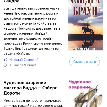
Сандра
Вся тщательно выстроенная жизнь
Ренни Ньютон, опытного хирурга и
достойной женщины, начинается
рушиться с момента убийства ее
недруга. Полиция подозревает ее в
сговоре с наемным убийцей,
знаменитым Лозадо, который
преследует Ренни своим вниманием.
Только Вик Треджилл, детектив из
отдела убийств,...
Николай Савицкий
Слушать онлайн
15 часов 9 минут
Чудесное озарение
мистера Бадда — Сэйерс
Дороти
Мистер Бадд не просто парикмахер,
он — настоящий мастер своего дела,