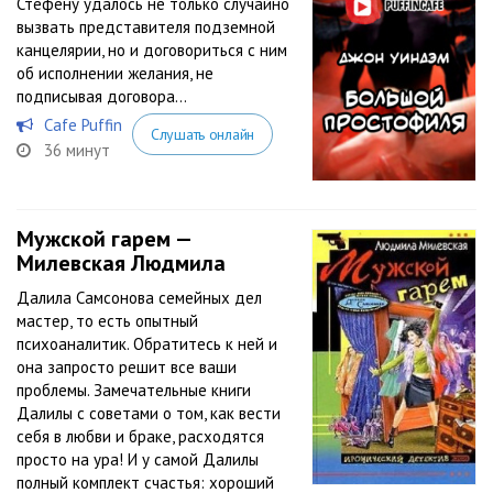
Стефену удалось не только случайно
вызвать представителя подземной
канцелярии, но и договориться с ним
об исполнении желания, не
подписывая договора…
Cafe Puffin
Слушать онлайн
36 минут
Мужской гарем —
Милевская Людмила
Далила Самсонова семейных дел
мастер, то есть опытный
психоаналитик. Обратитесь к ней и
она запросто решит все ваши
проблемы. Замечательные книги
Далилы с советами о том, как вести
себя в любви и браке, расходятся
просто на ура! И у самой Далилы
полный комплект счастья: хороший