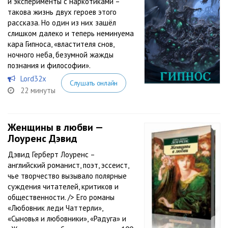
и эксперименты с наркотиками –
такова жизнь двух героев этого
рассказа. Но один из них зашёл
слишком далеко и теперь неминуема
кара Гипноса, «властителя снов,
ночного неба, безумной жажды
познания и философии».
Lord32x
Слушать онлайн
22 минуты
Женщины в любви —
Лоуренс Дэвид
Дэвид Герберт Лоуренс –
английский романист, поэт, эссеист,
чье творчество вызывало полярные
суждения читателей, критиков и
общественности. /> Его романы
«Любовник леди Чаттерли»,
«Сыновья и любовники», «Радуга» и