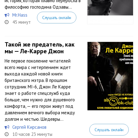
история, которая плавно переросла в
философию господина Одзавы…
Mr.Hass
Слушать онлайн
45 минут
Такой же предатель, как
мы — Ле-Карре Джон
Не первое поколение читателей
всего мира с нетерпением ждет
выхода каждой новой книги
британского мэтра. В прошлом
сотрудник MI-6, Джон Ле Карре
знает о работе спецслужб куда
больше, чем нужно для душевного
комфорта, — его герои живут под
давлением вечного выбора между
долгом и честью. Шедевры...
Сергей Кирсанов
Слушать онлайн
10 часов 23 минуты