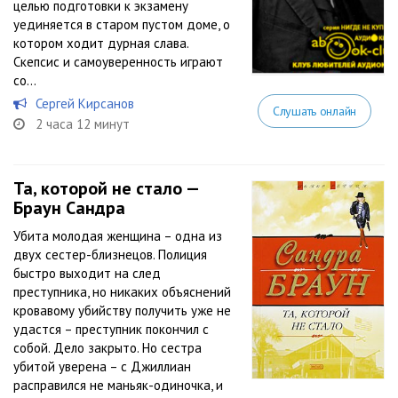
целью подготовки к экзамену
уединяется в старом пустом доме, о
котором ходит дурная слава.
Скепсис и самоуверенность играют
со...
Сергей Кирсанов
Слушать онлайн
2 часа 12 минут
Та, которой не стало —
Браун Сандра
Убита молодая женщина – одна из
двух сестер-близнецов. Полиция
быстро выходит на след
преступника, но никаких объяснений
кровавому убийству получить уже не
удастся – преступник покончил с
собой. Дело закрыто. Но сестра
убитой уверена – с Джиллиан
расправился не маньяк-одиночка, и