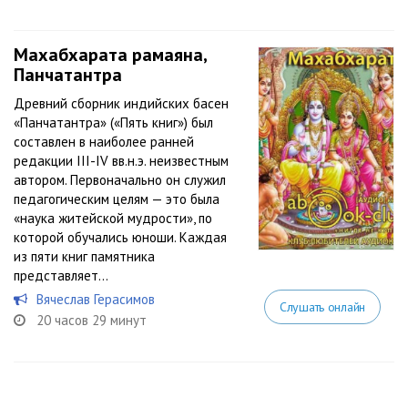
Махабхарата рамаяна,
Панчатантра
Древний сборник индийских басен
«Панчатантра» («Пять книг») был
составлен в наиболее ранней
редакции III-IV вв.н.э. неизвестным
автором. Первоначально он служил
педагогическим целям — это была
«наука житейской мудрости», по
которой обучались юноши. Каждая
из пяти книг памятника
представляет...
Вячеслав Герасимов
Слушать онлайн
20 часов 29 минут