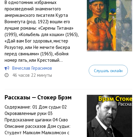
В однотомник избранных
произведений знаменитого
американского писателя Курта
Воннегута (род. 1922) вошли его
лучшие романы: «Сирены Титана»
(1995), «Колыбель для кошки» (1965),
«Дай вам Бог здоровья, мистер
Розуотер, или Не мечите бисера
перед свиньями» (1965), «Бойня
номер пять, или Крестовый...
Вячеслав Герасимов
Слушать онлайн
46 часов 22 минуты
Рассказы — Стокер Брэм
Содержание: 01 Дом судьи 02
Окровавленные руки 03
Предсказание цыганки 04 Скво
Описание рассказов Дом судьи:
Студент Малколм Малколмсон с