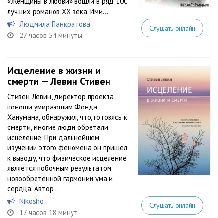
«Женщины в любви» вошли в ряд 100
лучших романов XX века. Ими...
Людмила Панкратова
Слушать онлайн
27 часов 54 минуты
Исцеление в жизни и
смерти — Левин Стивен
Стивен Левин, директор проекта
помощи умирающим Фонда
Ханумана, обнаружил, что, готовясь к
смерти, многие люди обретали
исцеление. При дальнейшем
изучении этого феномена он пришёл
к выводу, что физическое исцеление
является побочным результатом
новообретённой гармонии ума и
сердца. Автор...
Nikosho
Слушать онлайн
17 часов 18 минут