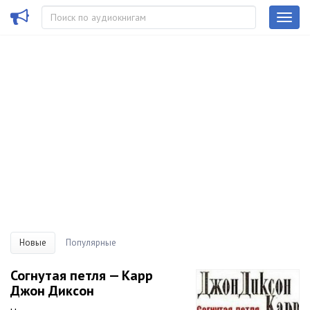
Новые
Популярные
Согнутая петля — Карр
Джон Диксон