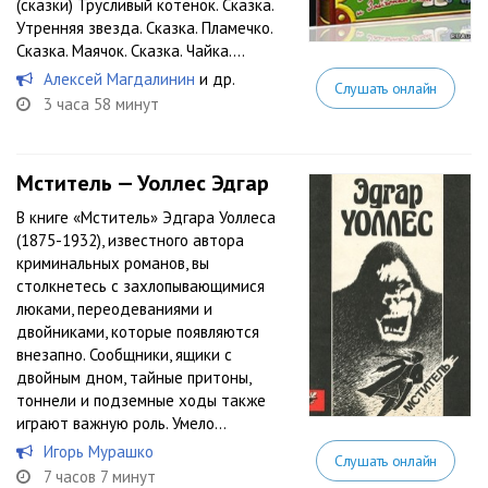
(сказки) Трусливый котенок. Сказка.
Утренняя звезда. Сказка. Пламечко.
Сказка. Маячок. Сказка. Чайка....
Алексей Магдалинин
и др.
Слушать онлайн
3 часа 58 минут
Мститель — Уоллес Эдгар
В книге «Мститель» Эдгара Уоллеса
(1875-1932), известного автора
криминальных романов, вы
столкнетесь с захлопывающимися
люками, переодеваниями и
двойниками, которые появляются
внезапно. Сообщники, ящики с
двойным дном, тайные притоны,
тоннели и подземные ходы также
играют важную роль. Умело...
Игорь Мурашко
Слушать онлайн
7 часов 7 минут