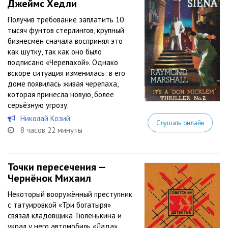
Джеймс Хедли
Получив требование заплатить 10
тысяч фунтов стерлингов, крупный
бизнесмен сначала воспринял это
как шутку, так как оно было
подписано «Черепахой». Однако
вскоре ситуация изменилась: в его
доме появилась живая черепаха,
которая принесла новую, более
серьёзную угрозу.
Николай Козий
Слушать онлайн
8 часов 22 минуты
Точки пересечения —
Чернёнок Михаил
Некоторый вооружённый преступник
с татуировкой «Три богатыря»
связал кладовщика Тюленькина и
украл у него автомобиль «Лада».