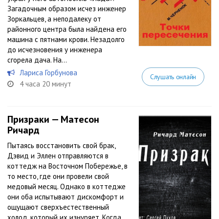
Загадочным образом исчез инженер
Зоркальцев, а неподалеку от
районного центра была найдена его
машина с пятнами крови. Незадолго
до исчезновения у инженера
сгорела дача. На...
Лариса Горбунова
Слушать онлайн
4 часа 20 минут
Призраки — Матесон
Ричард
Пытаясь восстановить свой брак,
Дэвид и Эллен отправляются в
коттедж на Восточном Побережье, в
то место, где они провели свой
медовый месяц. Однако в коттедже
они оба испытывают дискомфорт и
ощущают сверхъестественный
холод, который их изнуряет. Когда