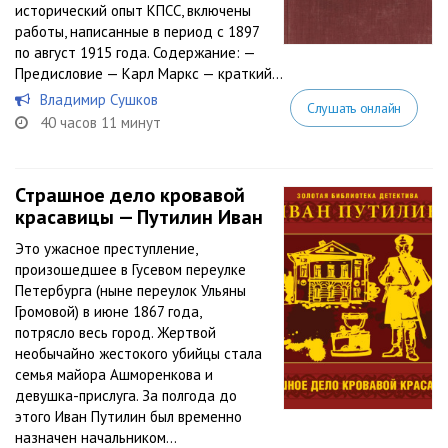
исторический опыт КПСС, включены
работы, написанные в период с 1897
по август 1915 года. Содержание: —
Предисловие — Карл Маркс — краткий...
Владимир Сушков
Слушать онлайн
40 часов 11 минут
Страшное дело кровавой
красавицы — Путилин Иван
Это ужасное преступление,
произошедшее в Гусевом переулке
Петербурга (ныне переулок Ульяны
Громовой) в июне 1867 года,
потрясло весь город. Жертвой
необычайно жестокого убийцы стала
семья майора Ашморенкова и
девушка-прислуга. За полгода до
этого Иван Путилин был временно
назначен начальником...