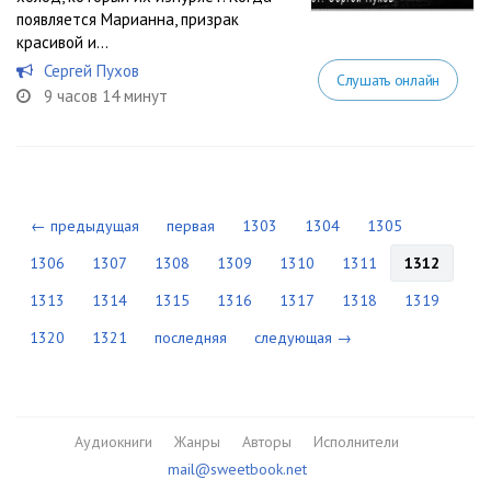
появляется Марианна, призрак
красивой и...
Сергей Пухов
Слушать онлайн
9 часов 14 минут
← предыдущая
первая
1303
1304
1305
1306
1307
1308
1309
1310
1311
1312
1313
1314
1315
1316
1317
1318
1319
1320
1321
последняя
следующая →
Аудиокниги
Жанры
Авторы
Исполнители
mail@sweetbook.net