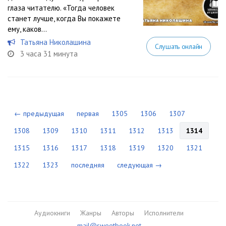
глаза читателю. «Тогда человек
станет лучше, когда Вы покажете
ему, каков...
Татьяна Николашина
Слушать онлайн
3 часа 31 минута
← предыдущая
первая
1305
1306
1307
1308
1309
1310
1311
1312
1313
1314
1315
1316
1317
1318
1319
1320
1321
1322
1323
последняя
следующая →
Аудиокниги
Жанры
Авторы
Исполнители
mail@sweetbook.net