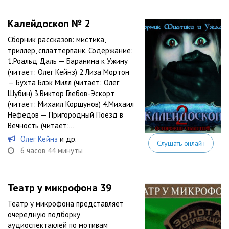
Калейдоскоп № 2
Сборник рассказов: мистика,
триллер, сплаттерпанк. Содержание:
1.Роальд Даль — Баранина к Ужину
(читает: Олег Кейнз) 2.Лиза Мортон
— Бухта Блэк Милл (читает: Олег
Шубин) 3.Виктор Глебов-Эскорт
(читает: Михаил Коршунов) 4.Михаил
Нефёдов — Пригородный Поезд в
Вечность (читает:...
Олег Кейнз
и др.
Слушать онлайн
6 часов 44 минуты
Театр у микрофона 39
Театр у микрофона представляет
очередную подборку
аудиоспектаклей по мотивам