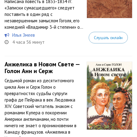
Написана повесть в 1833-1834 гг.
«Записки сумасшедшего» следует
поставить в один ряд с
незавершенным замыслом Гоголя, его
комедией «Владимир 3-й степени» о...
Илья Змеев
Слушать онлайн
4 часа 56 минут
Анжелика в Новом Свете —
Голон Анн и Серж
Седьмой роман из десятитомного
цикла Анн и Серж Голон о
превратностях судьбы супруги
графа де Пейрака в век Людовика
XIV. Советский читатель знаком с
романами Купера о покорении
Америки англичанами, но почти
ничего не знает о проникновении в
Канаду французов. «Анжелика в