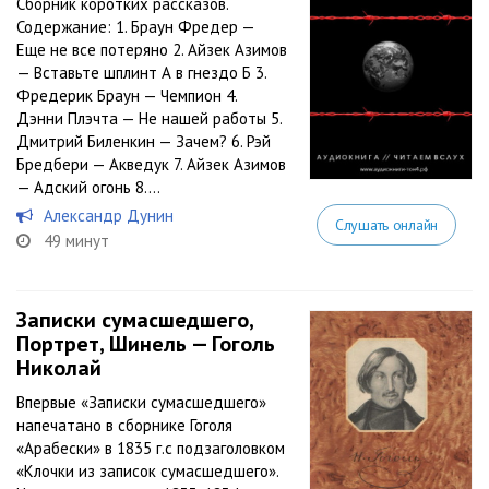
Сборник коротких рассказов.
Содержание: 1. Браун Фредер —
Еще не все потеряно 2. Айзек Азимов
— Вставьте шплинт А в гнездо Б 3.
Фредерик Браун — Чемпион 4.
Дэнни Плэчта — Не нашей работы 5.
Дмитрий Биленкин — Зачем? 6. Рэй
Бредбери — Акведук 7. Айзек Азимов
— Адский огонь 8....
Александр Дунин
Слушать онлайн
49 минут
Записки сумасшедшего,
Портрет, Шинель — Гоголь
Николай
Впервые «Записки сумасшедшего»
напечатано в сборнике Гоголя
«Арабески» в 1835 г.с подзаголовком
«Клочки из записок сумасшедшего».