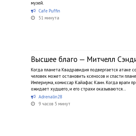
музей.
Cafe Puffin
51 минута
Высшее благо — Митчелл Сэнд
Когда планета Квадравидия подвергается атаке со
человек может остановить ксеносов и спасти план
Империума, комиссар Кайафас Каин. Когда враги п
ожидает худшего, и его страхи оказываются...
Adrenalin28
9 часов 5 минут