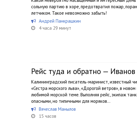
Какой невероятно насыщенный и интересный день 
сольную партию в хоре, предотвратил пожар, поран
летчиком. Такое невозможно забыть!
Андрей Панкрашкин
4 часа 29 минут
Рейс туда и обратно — Ивано
Калининградский писатель-маринист, известный чи
«Сестра морского льва», «Дорогой ветров», в ново
любимой морской теме. Выполняя рейс, экипаж тан
опасными, но типичными для моряков...
Вячеслав Манылов
15 часов