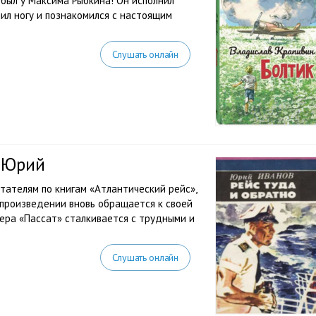
был у Максима Рыбкина! Он исполнил
ил ногу и познакомился с настоящим
Слушать онлайн
в Юрий
тателям по книгам «Атлантический рейс»,
м произведении вновь обращается к своей
кера «Пассат» сталкивается с трудными и
Слушать онлайн