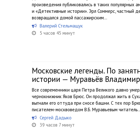
произведения публиковались в таких популярных а
и «Детективные истории». Эрл Соммерс, частный д
возвращался домой пассажирским...
Валерий Стельмащук
5 часов 45 минут
Московские легенды. По занят
истории — Муравьёв Владимир
Все современники царя Петра Великого давно умер
чернокнижник Яков Брюс. Он продолжал жить в Сух
выгнали его оттуда при сносе башни. С тех пор Бр
писателем-москвоведом В.Б. Муравьевым читатель..
Сергей Дадыко
39 часов 7 минут