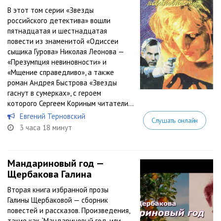
В этот том серии «Звезды
российского детектива» вошли
пятнадцатая и шестнадцатая
повести из знаменитой «Одиссеи
сыщика Гурова» Николая Леонова —
«Презумпция невиновности» и
«Мщение справедливо», а также
роман Андрея Быстрова «Звезды
гаснут в сумерках», с героем
которого Сергеем Кориным читатели...
Евгений Терновский
Слушать онлайн
3 часа 18 минут
Мандариновый год —
Щербакова Галина
Вторая книга избранной прозы
Галины Щербаковой — сборник
повестей и рассказов. Произведения,
такие как `Мандариновый год, или