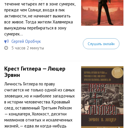
течение четырех лет в зоне сумерек,
прежде чем Солнце, входя в пик
активности, не начинает выжигать
все живое. Тогда жители Халвмерка
вынуждены перебираться в зону
сумерек...
Сергей Оробчук
Слушать онлайн
5 часов 2 минуты
Крест Гитлера — Люцер
Эрвин
Личность Гитлера по праву
считается не только одной из самых
зловещих, но и наиболее загадочных
в истории человечества. Кровавый
след, оставленный Третьим Рейхом
— концлагеря, Холокост, десятки
миллионов отнятых и искалеченных
жизней, — едва ли когда-нибудь