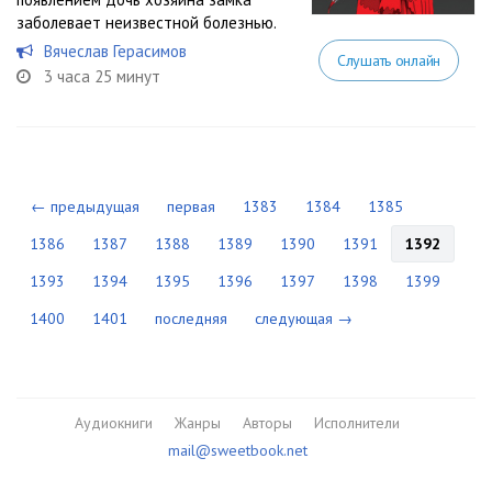
заболевает неизвестной болезнью.
Вячеслав Герасимов
Слушать онлайн
3 часа 25 минут
← предыдущая
первая
1383
1384
1385
1386
1387
1388
1389
1390
1391
1392
1393
1394
1395
1396
1397
1398
1399
1400
1401
последняя
следующая →
Аудиокниги
Жанры
Авторы
Исполнители
mail@sweetbook.net