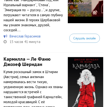
Идеальный вариант`, `Стена`,
`Эмиграция по — русску...`, и другие,
погружают читателя в самую глубину
нашей жизни. В героях Щербаковой
мы узнаем знакомых, друзей,
соседей....
Вячеслав Герасимов
Слушать онлайн
15 часов 41 минута
Кармилла — Ле Фаню
Джозеф Шеридан
Купив роскошный замок в Штирии
(Австрия), семья англичан
намеревалась вести тихую,
уединенную жизнь. Однако их планы
нарушаются встречей с
таинственной графиней Карнштейн,
молодой красавицей. С её
появлением дочь хозяина замка