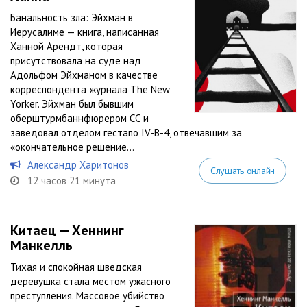
Банальность зла: Эйхман в
Иерусалиме — книга, написанная
Ханной Арендт, которая
присутствовала на суде над
Адольфом Эйхманом в качестве
корреспондента журнала The New
Yorker. Эйхман был бывшим
оберштурмбаннфюрером СС и
заведовал отделом гестапо IV-B-4, отвечавшим за
«окончательное решение...
Александр Харитонов
Слушать онлайн
12 часов 21 минута
Китаец — Хеннинг
Манкелль
Тихая и спокойная шведская
деревушка стала местом ужасного
преступления. Массовое убийство