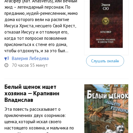
Агасфер (лат. Ahasverus), или Вечный
жид – легендарный персонаж. По
преданию, иудей-ремесленник, мимо
дома которого вели на распятие
Иисуса Христа, несшего Свой Крест,
отказал Иисусу и оттолкнул его,
когда тот попросил позволения
прислониться к стене его дома,
чтобы отдохнуть, и за это был...
Валерия Лебедева
Слушать онлайн
70 часов 55 минут
Белый щенок ищет
хозяина — Крапивин
Владислав
Эта повесть рассказывает о
приключениях двух озорников:
щенка, который искал своего
настоящего хозяина, и мальчика по