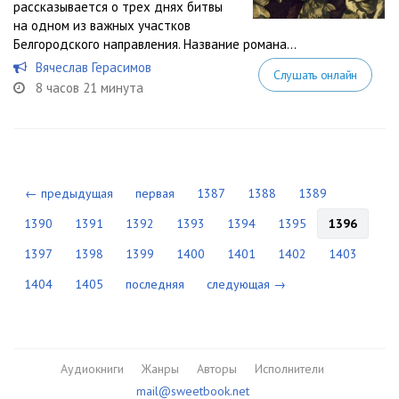
рассказывается о трех днях битвы
на одном из важных участков
Белгородского направления. Название романа...
Вячеслав Герасимов
Слушать онлайн
8 часов 21 минута
← предыдущая
первая
1387
1388
1389
1390
1391
1392
1393
1394
1395
1396
1397
1398
1399
1400
1401
1402
1403
1404
1405
последняя
следующая →
Аудиокниги
Жанры
Авторы
Исполнители
mail@sweetbook.net