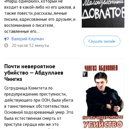
«Марш одиноких», который не
входит в какой-либо из его циклов, а
также повести, рассказы, личные
письма, адресованные его друзьям, и
воспоминания о писателе,
оставленные его...
Валерий Клугман
Слушать онлайн
20 часов 52 минуты
Почти невероятное
убийство — Абдуллаев
Чингиз
Сотрудница Комитета по
предупреждению преступности,
действующего при ООН, была убита
в таинственных обстоятельствах.
Основной подозреваемый умер. Это
была естественная смерть от
приступа сердца или же это