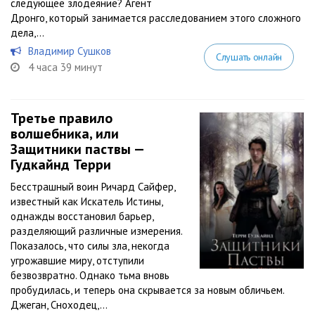
следующее злодеяние? Агент
Дронго, который занимается расследованием этого сложного
дела,...
Владимир Сушков
Слушать онлайн
4 часа 39 минут
Третье правило
волшебника, или
Защитники паствы —
Гудкайнд Терри
Бесстрашный воин Ричард Сайфер,
известный как Искатель Истины,
однажды восстановил барьер,
разделяющий различные измерения.
Показалось, что силы зла, некогда
угрожавшие миру, отступили
безвозвратно. Однако тьма вновь
пробудилась, и теперь она скрывается за новым обличьем.
Джеган, Сноходец,...