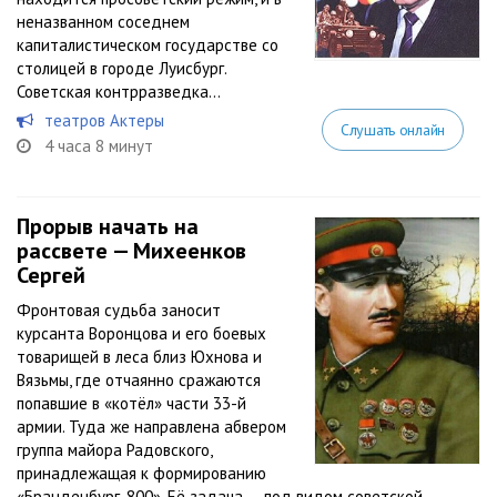
неназванном соседнем
капиталистическом государстве со
столицей в городе Луисбург.
Советская контрразведка...
театров Актеры
Слушать онлайн
4 часа 8 минут
Прорыв начать на
рассвете — Михеенков
Сергей
Фронтовая судьба заносит
курсанта Воронцова и его боевых
товарищей в леса близ Юхнова и
Вязьмы, где отчаянно сражаются
попавшие в «котёл» части 33-й
армии. Туда же направлена абвером
группа майора Радовского,
принадлежащая к формированию
«Бранденбург-800». Её задача — под видом советской...