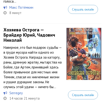
голоса...
Макс Потёмкин
Слушать онлайн
8 минут
Хозяева Острога —
Брайдер Юрий, Чадович
Николай
Наверное, это был подарок судьбы —
в груде мусора найти одного из
Хозяев Острога. Награда за каторгу,
раны, дрянную жратву, мытарства на
Бойле, где Артем, принявший здесь
более привычное для местных имя
Темняк, спасал их никчемные жизни
и рушил дурацкие законы. Не
случись этой удачи — ничего бы...
Serregey
Слушать онлайн
14 часов 21 минута