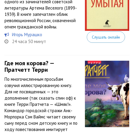
одного из зачинателей советской
литературы Артема Веселого (1899-
1939). В книге запечатлен облик
революционной России, охваченной
огнем гражданской войны.
Игорь Мурашко
Слушать онлайн
24 часа 50 минут
Где моя корова? —
Пратчетт Терри
По многочисленным просьбам
озвучил иллюстрированную книгу.
Для не посвященных — это
дополнение (так сказать спин оф) к
книге Терри Пратчета — «Шмяк!».
Командор городской стражи Анк-
Морпорка Сэм Ваймс читает своему
сыну перед сном детскую книгу и по
ходу повествования имитирует