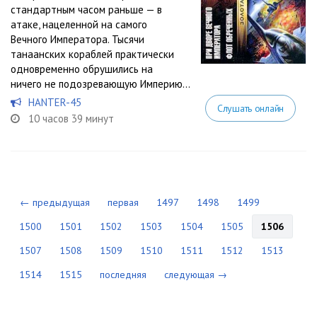
стандартным часом раньше — в
атаке, нацеленной на самого
Вечного Императора. Тысячи
танаанских кораблей практически
одновременно обрушились на
ничего не подозревающую Империю…
HANTER-45
Слушать онлайн
10 часов 39 минут
← предыдущая
первая
1497
1498
1499
1500
1501
1502
1503
1504
1505
1506
1507
1508
1509
1510
1511
1512
1513
1514
1515
последняя
следующая →