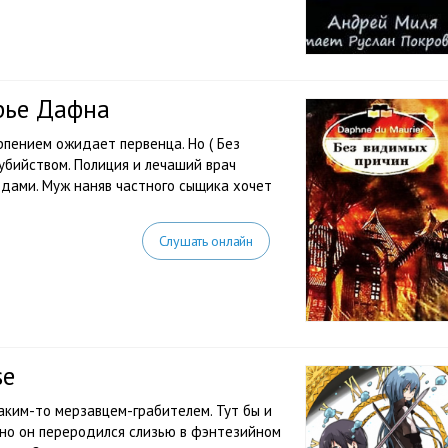
рье Дафна
рпением ожидает первенца. Но ( Без
убийством. Полиция и лечаший врач
одами. Муж наняв частного сыщика хочет
Слушать онлайн
se
аким-то мерзавцем-грабителем. Тут бы и
нно он переродился слизью в фэнтезийном