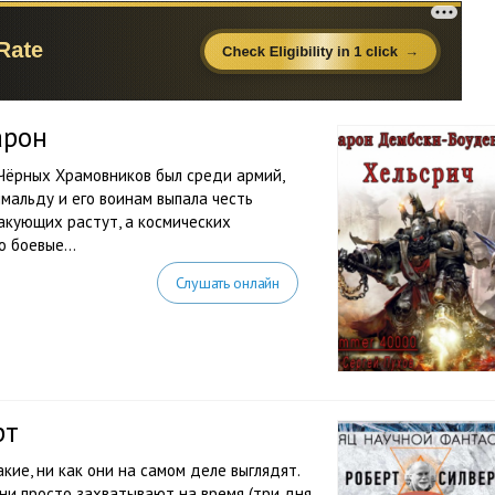
арон
Чёрных Храмовников был среди армий,
мальду и его воинам выпала честь
акующих растут, а космических
 боевые...
Слушать онлайн
рт
акие, ни как они на самом деле выглядят.
ни просто захватывают на время (три дня,