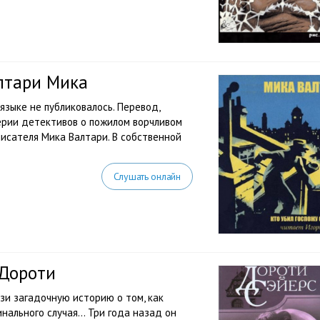
лтари Мика
м языке не публиковалось. Перевод,
серии детективов о пожилом ворчливом
писателя Мика Валтари. В собственной
Слушать онлайн
 Дороти
зи загадочную историю о том, как
инального случая… Три года назад он