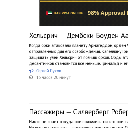
Хельсрич — Дембски-Боуден А
Когда орки атаковали планету Армагеддон, орден 
отправленных для его освобождения. Капеллану Гри
защищать улей Хельсрич от полчищ орков. Орды ат
десантников становится всё меньше. Гримальд и его
Сергей Пухов
13 часов 20 минут
Пассажиры — Силверберг Робе
Никто не знает откуда они появились, ни кто они т
Но все их называют — пассажиры, или наездники. О