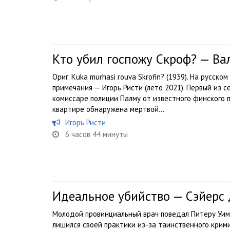
Кто убил госпожу Скроф? — Ва
Ориг. Kuka murhasi rouva Skrofin? (1939). На русско
примечания — Игорь Ристи (лето 2021). Первый из 
комиссаре полиции Палму от известного финского 
квартире обнаружена мертвой...
Игорь Ристи
6 часов 44 минуты
Идеальное убийство — Сэйерс
Молодой провинциальный врач поведал Питеру Уим
лишился своей практики из-за таинственного крим