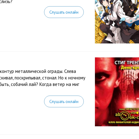
 слизь?
Слушать онлайн
контур металлической ограды. Слева
кивал, поскрипывал, стонал. Но к ночному
ыть, собачий лай? Когда ветер на миг
Слушать онлайн