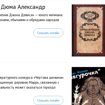
 Дюма Александр
ючения Джона Девиса» — юного мичмана
конами, обычаями и обрядами народов
Слушать онлайн
тературного конкурса «Чёртова дюжина».
ошенную деревню Маррь, связанную с
еальность может оказаться гораздо
Слушать онлайн