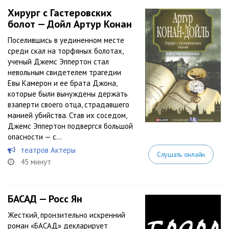
Хирург с Гастеровских
болот — Дойл Артур Конан
Поселившись в уединенном месте
среди скал на торфяных болотах,
ученый Джемс Эппертон стал
невольным свидетелем трагедии
Евы Камерон и ее брата Джона,
которые были вынуждены держать
взаперти своего отца, страдавшего
манией убийства. Став их соседом,
Джемс Эппертон подвергся большой
опасности — с...
театров Актеры
Слушать онлайн
45 минут
БАСАД — Росс Ян
Жесткий, пронзительно искренний
роман «БАСАД» декларирует