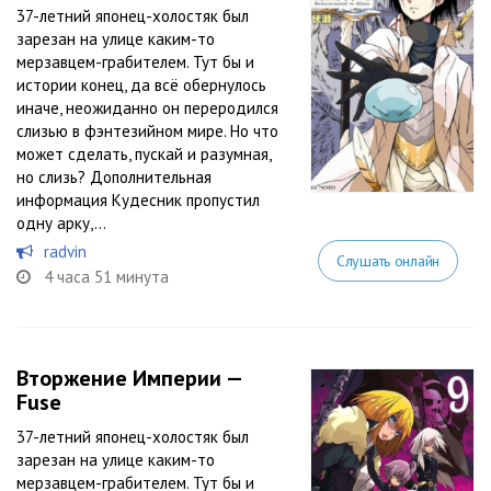
37-летний японец-холостяк был
зарезан на улице каким-то
мерзавцем-грабителем. Тут бы и
истории конец, да всё обернулось
иначе, неожиданно он переродился
слизью в фэнтезийном мире. Но что
может сделать, пускай и разумная,
но слизь? Дополнительная
информация Кудесник пропустил
одну арку,...
radvin
Слушать онлайн
4 часа 51 минута
Вторжение Империи —
Fuse
37-летний японец-холостяк был
зарезан на улице каким-то
мерзавцем-грабителем. Тут бы и