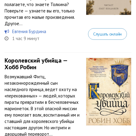
полагаете, что знаете Толкина?
Поверьте — узнаете вы его, только
прочитав его малые произведения.
Другое...
Евгения Бурдина
Слушать онлайн
1 час 9 минут
Королевский убийца —
Хобб Робин
Возмужавший Фитц,
незаконнорожденный сын
наследного принца, ведет охоту на
«перекованных» — людей, которых
пираты превратили в бесчеловечных
марионеток. В этой опасной миссии
ему помогает волк, воспитанный им и
ставший для королевского убийцы
настоящим другом. Но интриги и
дворцовый переворот...