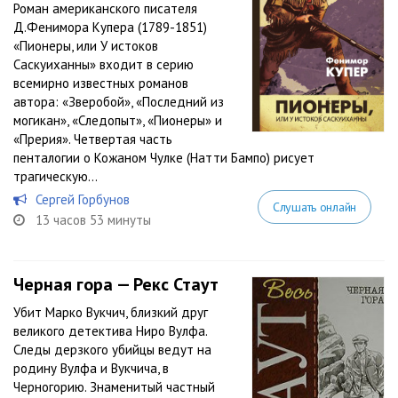
Роман американского писателя
Д.Фенимора Купера (1789-1851)
«Пионеры, или У истоков
Саскуиханны» входит в серию
всемирно известных романов
автора: «Зверобой», «Последний из
могикан», «Следопыт», «Пионеры» и
«Прерия». Четвертая часть
пенталогии о Кожаном Чулке (Натти Бампо) рисует
трагическую...
Сергей Горбунов
Слушать онлайн
13 часов 53 минуты
Черная гора — Рекс Стаут
Убит Марко Вукчич, близкий друг
великого детектива Ниро Вулфа.
Следы дерзкого убийцы ведут на
родину Вулфа и Вукчича, в
Черногорию. Знаменитый частный