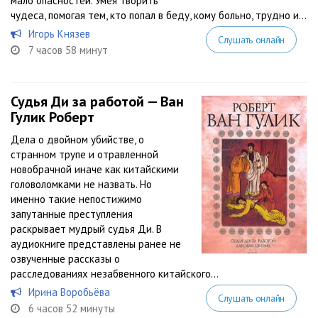
мало опасностей. Умея творить
чудеса, помогая тем, кто попал в беду, кому больно, трудно и...
Игорь Князев
Слушать онлайн
7 часов 58 минут
Судья Ди за работой — Ван
Гулик Роберт
Дела о двойном убийстве, о
странном трупе и отравленной
новобрачной иначе как китайскими
головоломками не назвать. Но
именно такие непостижимо
запутанные преступления
раскрывает мудрый судья Ди. В
аудиокниге представлены ранее не
озвученные рассказы о
расследованиях незабвенного китайского...
Ирина Воробьёва
Слушать онлайн
6 часов 52 минуты