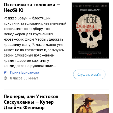
Охотники за головами —
Несбё Ю
Роджер Браун — блестящий
«охотник за головами», незаменимый
специалист по подбору топ-
менеджеров для крупнейших
норвежских фирм. Чтобы удержать
красавицу жену, Роджер давно уже
живет не по средствам и, пользуясь
своим служебным положением,
крадет дорогие картины у
кандидатов на руководящие...
Ирина Ерисанова
Слушать онлайн
8 часов 55 минут
Пионеры, или У истоков
Саскуиханны — Купер
Джеймс Фенимор