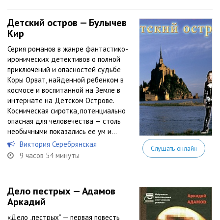
Детский остров — Булычев
Кир
Серия романов в жанре фантастико-
иронических детективов о полной
приключений и опасностей судьбе
Коры Орват, найденной ребенком в
космосе и воспитанной на Земле в
интернате на Детском Острове.
Космическая сиротка, потенциально
опасная для человечества — столь
необычными показались ее ум и...
Виктория Серебрянская
Слушать онлайн
9 часов 54 минуты
Дело пестрых — Адамов
Аркадий
«Дело „пестрых“ — первая повесть