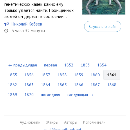
генетических калек, каких ему
только удается найти. Похищенных
людей он держит в состоянии...
Николай Кобзев
Слушать онлайн
3 часа 32 минуты
← предыдущая
первая
1852
1853
1854
1855
1856
1857
1858
1859
1860
1861
1862
1863
1864
1865
1866
1867
1868
1869
1870
последняя
следующая →
Аудиокниги
Жанры
Авторы
Исполнители
mail@sweetbook.net