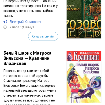
На первый взгляд Баст — обычный
помошник трактирщика. Но как и у
всякого, у него есть своя тайная
жизнь…
Дмитрий Хазанович
2 часа 19 минут
Слушать онлайн
Белый шарик Матроса
Вильсона — Крапивин
Владислав
Повесть представляет собой
историю преданной дружбы
Стасика, по прозвищу Матрос
Вильсон, и Белого шарика, вернее
маленькой звезды, которая умела
становиться мальчиком. Верные
друзья вместе преодолевают не