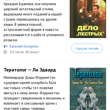
Аркадия Адамова, она получила
широкий читательский отклик,
выдержала много изданий в нашей
стране, переводилась на другие
языки. В увлекательной,
остросюжетной форме в повести
рассказывается о работе уголовного
розыска.
Евгений Кочергин
Слушать онлайн
10 часов 40 минут
Тератолог — Ли Эдвард
Миллиардер Джон Фэррингтон
одержим идеей оскорбить Бога
настолько, чтобы тот пожелал
явиться к нему лично. Фэррингтон
похищает священников и монахинь и
вовлекает в сексуальные оргии с
участием самых тяжелых