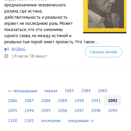
предназначение человеческого
разума, где истина,
действительность и реальность
играют не последнюю роль. Может
показаться, что это синонимы
одного слова, но между истиной и
реальностью порой зияет пропасть. Что такое...
BIGBAG
Слушать онлайн
14 часов 58 минут
← предыдущая
первая
2083
2084
2085
2086
2087
2088
2089
2090
2091
2092
2093
2094
2095
2096
2097
2098
2099
2100
2101
последняя
следующая →