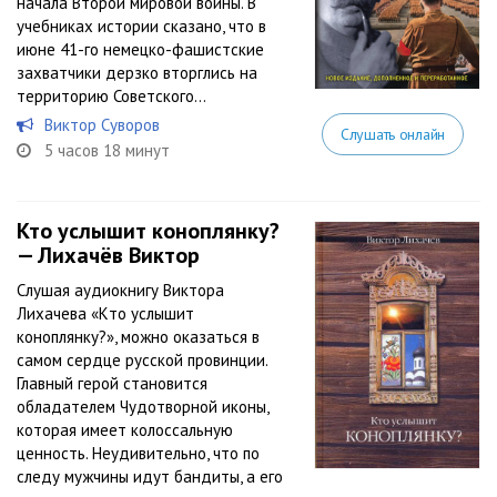
начала Второй мировой войны. В
учебниках истории сказано, что в
июне 41-го немецко-фашистские
захватчики дерзко вторглись на
территорию Советского...
Виктор Суворов
Слушать онлайн
5 часов 18 минут
Кто услышит коноплянку?
— Лихачёв Виктор
Слушая аудиокнигу Виктора
Лихачева «Кто услышит
коноплянку?», можно оказаться в
самом сердце русской провинции.
Главный герой становится
обладателем Чудотворной иконы,
которая имеет колоссальную
ценность. Неудивительно, что по
следу мужчины идут бандиты, а его