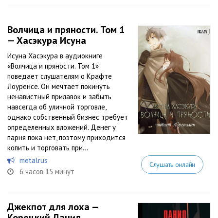
Волчица и пряности. Том 1
— Хасэкура Исуна
Исуна Хасэкура в аудиокниге
«Волчица и пряности. Том 1»
поведает слушателям о Крафте
Лоуренсе. Он мечтает покинуть
ненавистный прилавок и забыть
навсегда об уличной торговле,
однако собственный бизнес требует
определенных вложений. Денег у
парня пока нет, поэтому приходится
копить и торговать при...
metalrus
Слушать онлайн
6 часов 15 минут
Джекпот для лоха —
Корецкий Данил