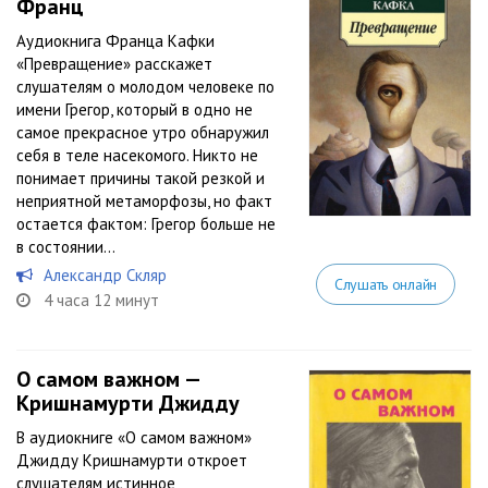
Франц
Аудиокнига Франца Кафки
«Превращение» расскажет
слушателям о молодом человеке по
имени Грегор, который в одно не
самое прекрасное утро обнаружил
себя в теле насекомого. Никто не
понимает причины такой резкой и
неприятной метаморфозы, но факт
остается фактом: Грегор больше не
в состоянии...
Александр Скляр
Слушать онлайн
4 часа 12 минут
О самом важном —
Кришнамурти Джидду
В аудиокниге «О самом важном»
Джидду Кришнамурти откроет
слушателям истинное