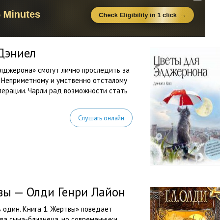
Дэниел
лджерона» смогут лично проследить за
. Неприметному и умственно отсталому
перации. Чарли рад возможности стать
Слушать онлайн
вы — Олди Генри Лайон
 один. Книга 1. Жертвы» поведает
ва сына-близнеца, но современники