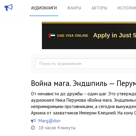
АУДИОКНИГИ
ЖАНРЫ
АВТОРЫ
ИСПОЛНИ
Война мага. Эндшпиль — Перу
От ненависти до дружбы – один шаг. Это утвержде
аудиокниге Ника Перумова «Война мага. Эндшпиль»
непримиримыми противниками, а сегодня вынужден
Аркина от захватчиков Империи Клешней. На кону Св
Marg@don
18 часов 4 минуты