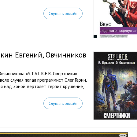
Слушать онлайн
ошкин Евгений, Овчинников
чинникова «S.T.A.L.K.E.R. Смертники»
воле случая попал программист Олег Гарин,
я над Зоной, вертолет терпит крушение,
Слушать онлайн