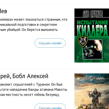
Лев
иллера» может показаться странным, что
никальной подготовки в секретном
ным убийцей. Он берется выполнять
Слушать онлайн
рей, Бобл Алексей
акомит слушателей с Тураном. Он был
льтате нападения банды атамана Макоты.
сная местность несет гибель безумцу,
Слушать онлайн