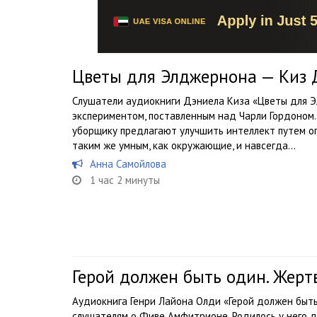
Цветы для Элджернона — Киз 
Слушатели аудиокниги Дэниела Киза «Цветы для Э
экспериментом, поставленным над Чарли Гордоном
уборщику предлагают улучшить интеллект путем о
таким же умным, как окружающие, и навсегда...
Анна Самойлова
1 час 2 минуты
Герой должен быть один. Жерт
Аудиокнига Генри Лайона Олди «Герой должен быть
слушателям о Фиве Амфитрионе. Родилось у него д