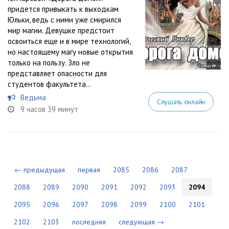
придется привыкать к выходкам
Юльки, ведь с ними уже смирился
мир магии. Девушке предстоит
освоиться еще и в мире технологий,
но настоящему магу новые открытия
только на пользу. Зло не
представляет опасности для
студентов факультета...
Ведьма
Слушать онлайн
9 часов 39 минут
← предыдущая
первая
2085
2086
2087
2088
2089
2090
2091
2092
2093
2094
2095
2096
2097
2098
2099
2100
2101
2102
2103
последняя
следующая →