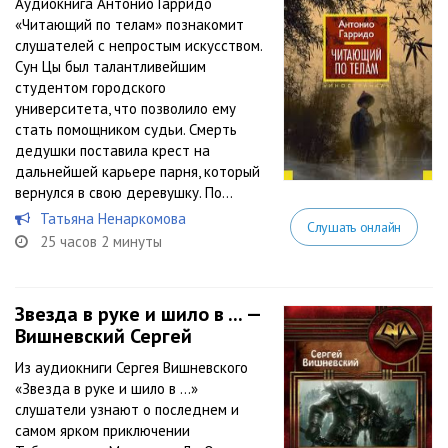
Аудиокнига Антонио Гарридо
«Читающий по телам» познакомит
слушателей с непростым искусством.
Сун Цы был талантливейшим
студентом городского
университета, что позволило ему
стать помощником судьи. Смерть
дедушки поставила крест на
дальнейшей карьере парня, который
вернулся в свою деревушку. По...
Татьяна Ненаркомова
Слушать онлайн
25 часов 2 минуты
Звезда в руке и шило в ... —
Вишневский Сергей
Из аудиокниги Сергея Вишневского
«Звезда в руке и шило в …»
слушатели узнают о последнем и
самом ярком приключении