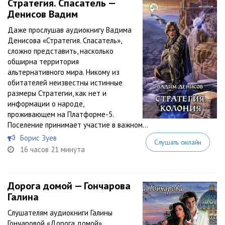
Стратегия. Спасатель —
Денисов Вадим
Даже прослушав аудиокнигу Вадима
Денисова «Стратегия. Спасатель»,
сложно представить, насколько
обширна территория
альтернативного мира. Никому из
обитателей неизвестны истинные
размеры Стратегии, как нет и
информации о народе,
проживающем на Платформе-5.
Поселение принимает участие в важном...
Борис Зуев
Слушать онлайн
16 часов 21 минута
Дорога домой — Гончарова
Галина
Слушателям аудиокниги Галины
Гончаровой «Дорога домой»