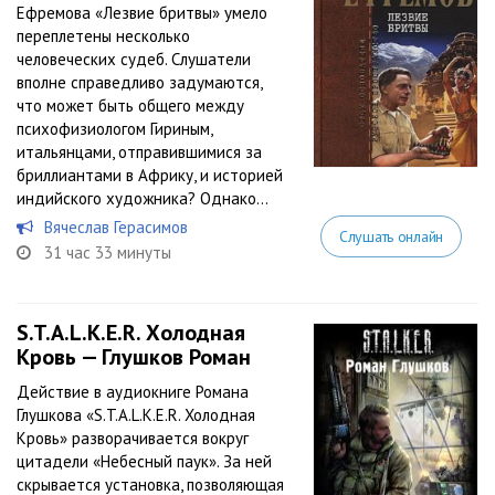
Ефремова «Лезвие бритвы» умело
переплетены несколько
человеческих судеб. Слушатели
вполне справедливо задумаются,
что может быть общего между
психофизиологом Гириным,
итальянцами, отправившимися за
бриллиантами в Африку, и историей
индийского художника? Однако...
Вячеслав Герасимов
Слушать онлайн
31 час 33 минуты
S.T.A.L.K.E.R. Холодная
Кровь — Глушков Роман
Действие в аудиокниге Романа
Глушкова «S.T.A.L.K.E.R. Холодная
Кровь» разворачивается вокруг
цитадели «Небесный паук». За ней
скрывается установка, позволяющая