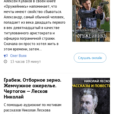
Алексей Кулаков в своей книге
«Оружейникъ» напоминает, что
мечты имеют свойство сбываться.
Александр, самый обычной человек,
попадает из века двадцать первого
в век девятнадцатый в качестве
титулованного аристократа и
офицера пограничной стражи.
Сначала он просто хотел жить в
этом времени, затем...
Олег Воля
Слушать онлайн
13 часов 19 минут
Грабеж. Отборное зерно.
Жемчужное ожерелье.
Чертогон — Лесков
Николай
С помощью аудиокниг по мотивам
рассказов Николая Лескова