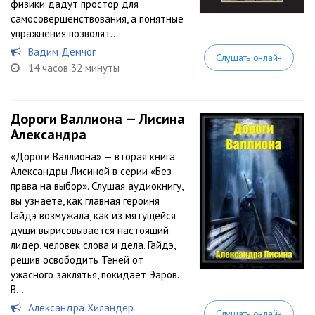
физики дадут простор для
самосовершенствования, а понятные
упражнения позволят...
Вадим Демчог
Слушать онлайн
14 часов 32 минуты
Дороги Валлиона — Лисина
Александра
«Дороги Валлиона» — вторая книга
Александры Лисиной в серии «Без
права на выбор». Слушая аудиокнигу,
вы узнаете, как главная героиня
Гайдэ возмужала, как из мятущейся
души вырисовывается настоящий
лидер, человек слова и дела. Гайдэ,
решив освободить Теней от
ужасного заклятья, покидает Эаров.
В...
Александра Хиландер
Слушать онлайн