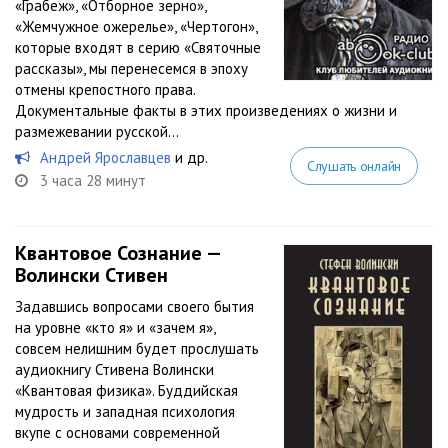
«Грабеж», «Отборное зерно»,
«Жемчужное ожерелье», «Чертогон»,
которые входят в серию «Святочные
рассказы», мы перенесемся в эпоху
отмены крепостного права.
Документальные факты в этих произведениях о жизни и
размежевании русской...
Андрей Ярославцев
и др.
Слушать онлайн
3 часа 28 минут
Квантовое Сознание —
Волински Стивен
Задавшись вопросами своего бытия
на уровне «кто я» и «зачем я»,
совсем нелишним будет прослушать
аудиокнигу Стивена Волински
«Квантовая физика». Буддийская
мудрость и западная психология
вкупе с основами современной