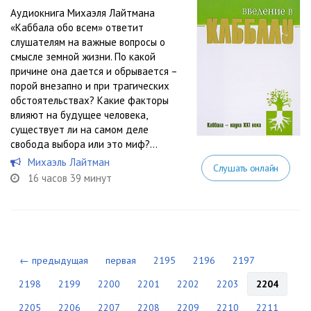
Аудиокнига Михаэля Лайтмана
«Каббала обо всем» ответит
слушателям на важные вопросы о
смысле земной жизни. По какой
причине она дается и обрывается –
порой внезапно и при трагических
обстоятельствах? Какие факторы
влияют на будущее человека,
существует ли на самом деле
свобода выбора или это миф?...
Михаэль Лайтман
Слушать онлайн
16 часов 39 минут
← предыдущая
первая
2195
2196
2197
2198
2199
2200
2201
2202
2203
2204
2205
2206
2207
2208
2209
2210
2211