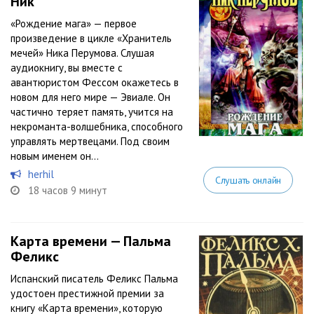
Ник
«Рождение мага» — первое
произведение в цикле «Хранитель
мечей» Ника Перумова. Слушая
аудиокнигу, вы вместе с
авантюристом Фессом окажетесь в
новом для него мире — Эвиале. Он
частично теряет память, учится на
некроманта-волшебника, способного
управлять мертвецами. Под своим
новым именем он...
herhil
Слушать онлайн
18 часов 9 минут
Карта времени — Пальма
Феликс
Испанский писатель Феликс Пальма
удостоен престижной премии за
книгу «Карта времени», которую