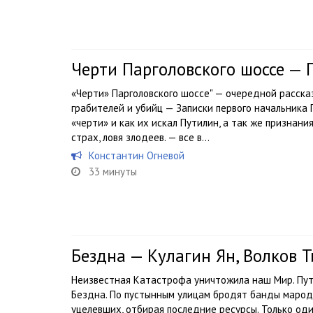
Черти Парголовского шоссе — 
«Черти» Парголовского шоссе" — очередной рассказ
грабителей и убийц — Записки первого начальника 
«черти» и как их искал Путилин, а так же признани
страх, ловя злодеев. — все в...
Константин Огневой
33 минуты
Бездна — Кулагин Ян, Волков 
Неизвестная Катастрофа уничтожила наш Мир. Пут
Бездна. По пустынным улицам бродят банды марод
уцелевших, отбирая последние ресурсы. Только од