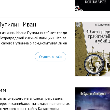
Путилин Иван
 из книги Ивана Путилина «40 лет среди
Петроградской сыскной полиции». Что за
я самого Путилина о том, испытывал ли он
Слушать онлайн
Тим
ь из умершего мегаполиса преградила
еров и каннибалов, нападают на немногих
ин человек знает тайну Катастрофы,