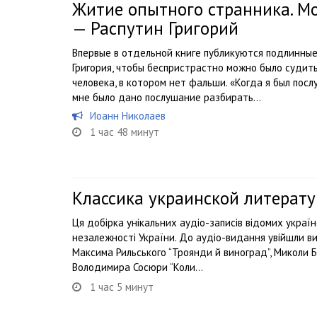
Житие опытного странника. М
— Распутин Григорий
Впервые в отдельной книге публикуются подлинны
Григория, чтобы беспристрастно можно было судить 
человека, в котором нет фальши. «Когда я был пос
мне было дано послушание разбирать...
Иоанн Николаев
1 час 48 минут
Классика украинской литерату
Ця добірка унікальних аудіо-записів відомих україн
незалежності України. До аудіо-видання увійшли ви
Максима Рильського “Троянди й виноград”, Миколи Б
Володимира Сосюри “Коли...
1 час 5 минут