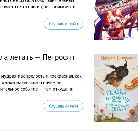
ийств не давали покоя влиятельным
езультате тот погиб, весь в мыслях о
Слушать онлайн
ела летать — Петросян
; мудрая, как зрелость и прекрасная, как
В одном маленьком и ничем не
ительное событие — там откуда ни
Слушать онлайн