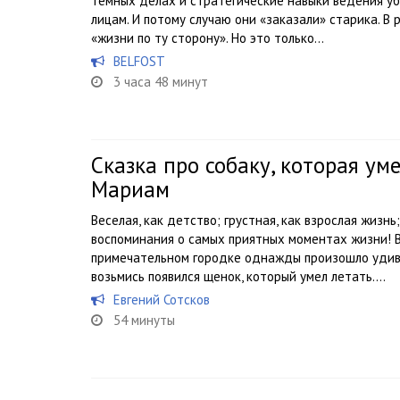
темных делах и стратегические навыки ведения уб
лицам. И потому случаю они «заказали» старика. В р
«жизни по ту сторону». Но это только...
BELFOST
3 часа 48 минут
Сказка про собаку, которая ум
Мариам
Веселая, как детство; грустная, как взрослая жизнь
воспоминания о самых приятных моментах жизни! 
примечательном городке однажды произошло удив
возьмись появился щенок, который умел летать....
Евгений Сотсков
54 минуты