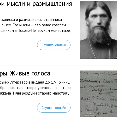
ои мысли и размышления
е записки и размышления странника
о нем. Его мысли — это голос совести
лушником в Псково-Печерском монастыре,
Слушать онлайн
ры. Живые голоса
ських літераторів видана до 17-ї річниці
брані поетичні твори у виконанні авторів:
ажана “Нічні роздуми старого майстра”,
Слушать онлайн