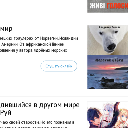
имир
вецких траулерах от Норвегии, Исландии
 Америки. От африканской Гвинеи
опления у автора ядрёных морских
Слушать онлайн
одившийся в другом мире
 Руй
учаю своей старости. Но его познания в