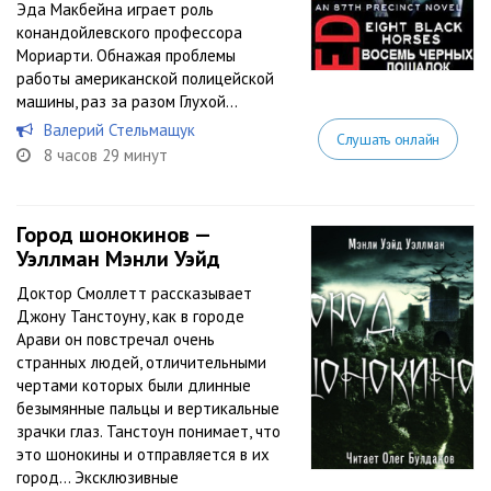
Эда Макбейна играет роль
конандойлевского профессора
Мориарти. Обнажая проблемы
работы американской полицейской
машины, раз за разом Глухой...
Валерий Стельмащук
Слушать онлайн
8 часов 29 минут
Город шонокинов —
Уэллман Мэнли Уэйд
Доктор Смоллетт рассказывает
Джону Танстоуну, как в городе
Арави он повстречал очень
странных людей, отличительными
чертами которых были длинные
безымянные пальцы и вертикальные
зрачки глаз. Танстоун понимает, что
это шонокины и отправляется в их
город... Эксклюзивные