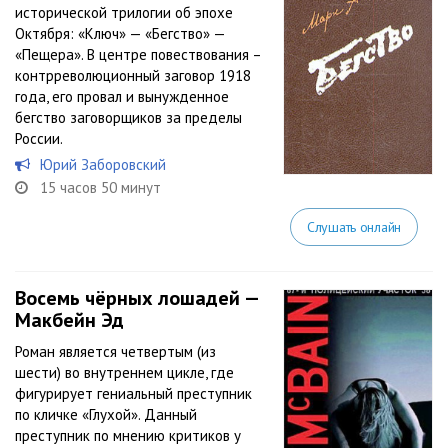
исторической трилогии об эпохе
Октября: «Ключ» — «Бегство» —
«Пещера». В центре повествования –
контрреволюционный заговор 1918
года, его провал и вынужденное
бегство заговорщиков за пределы
России.
Юрий Заборовский
15 часов 50 минут
Слушать онлайн
Восемь чёрных лошадей —
Макбейн Эд
Роман является четвертым (из
шести) во внутреннем цикле, где
фигурирует гениальный преступник
по кличке «Глухой». Данный
преступник по мнению критиков у