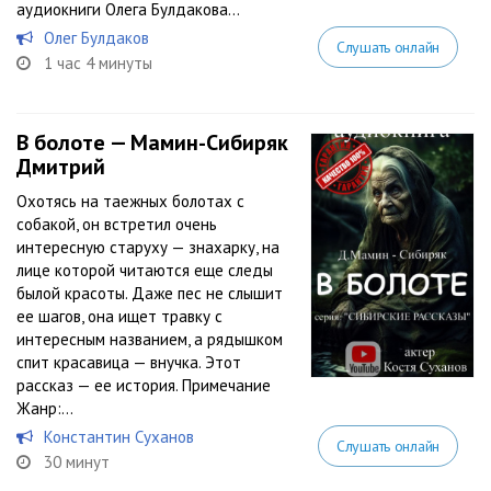
аудиокниги Олега Булдакова...
Олег Булдаков
Слушать онлайн
1 час 4 минуты
В болоте — Мамин-Сибиряк
Дмитрий
Охотясь на таежных болотах с
собакой, он встретил очень
интересную старуху — знахарку, на
лице которой читаются еще следы
былой красоты. Даже пес не слышит
ее шагов, она ищет травку с
интересным названием, а рядышком
спит красавица — внучка. Этот
рассказ — ее история. Примечание
Жанр:...
Константин Суханов
Слушать онлайн
30 минут