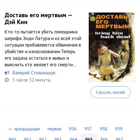
Доставь его мертвым —
Дэй Кин
Кто-то пытается убить помощника
шерифа Энди Латура и ко всей этой
ситуации прибавляются обвинения в
убийстве и изнасиловании.Теперь
его задача остаться в живых и
выяснить кто желает его смерти…
Валерий Стельмащук
5 часов 32 минуты
Слушать онлайн
← предыдущая
первая
956
957
958
959
960
961
962
963
964
965
966
967