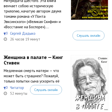
Митридата Шестого. Эта книга
венчает собою историческую
трилогию, начатую автором двумя
томами романа «У Понта
Эвксинского» («Великая Скифия» и
«Восстание на Боспоре»)....
Сергей Дадыко
Слушать онлайн
26 часов 19 минут
Женщина в палате — Кинг
Стивен
Медленная смерть матери — что
может быть страшнее? Пожалуй,
только попытки сына ускорить её
Читатор
Слушать онлайн
52 минуты