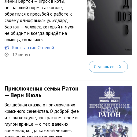
Ленни Бартон — игрок в крты,
незнающий норм в алкоголе,
обратился с просьбой о работе к
своему однофамильцу. Эдвард
Бартон — человек, который и мухи
не обидит и всегда придёт на
помощь, согласился.
Константин Огневой
12 минут
Слушать онлайн
Приключения семьи Ратон
— Верн Жюль
Волшебная сказка о приключениях
крысиного семейства. О доброй фее
и злом колдуне, прекрасном герое и
глупом принце — о тех далеких
временах, когда каждый человек
далеко не сразу становился