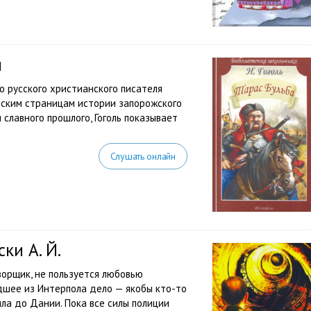
й
о русского христианского писателя
ческим страницам истории запорожского
 славного прошлого, Гоголь показывает
Слушать онлайн
ки А. Й.
ворщик, не пользуется любовью
дшее из Интерпола дело — якобы кто-то
ла до Дании. Пока все силы полиции