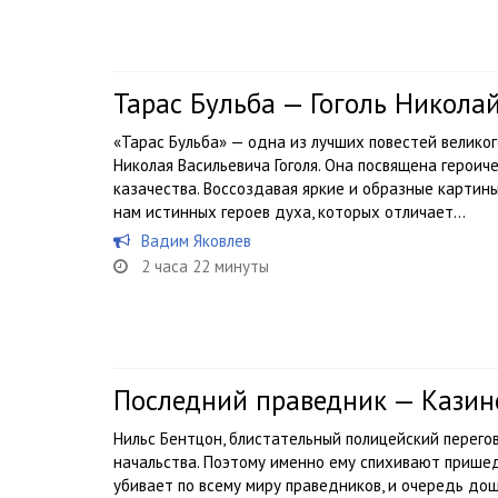
Тарас Бульба — Гоголь Никола
«Тарас Бульба» — одна из лучших повестей великог
Николая Васильевича Гоголя. Она посвящена герои
казачества. Воссоздавая яркие и образные картины
нам истинных героев духа, которых отличает...
Вадим Яковлев
2 часа 22 минуты
Последний праведник — Казинс
Нильс Бентцон, блистательный полицейский перего
начальства. Поэтому именно ему спихивают прише
убивает по всему миру праведников, и очередь дош