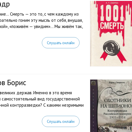
ндр
ние… Смерть — это то, с чем каждому из
ательно гоним эту мысль от себя, внушая,
 мной», «поживём — увидим»… Мы живём так,
Слушать онлайн
ов Борис
великих держав. Именно в это время
й самостоятельный вид государственной
енной контрразведки? С какими незримыми
Слушать онлайн