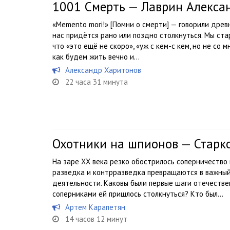
1001 Смерть — Лаврин Алекса
«Memento mori!» [Помни о смерти] — говорили древ
нас придётся рано или поздно столкнуться. Мы стар
что «это ещё не скоро», «уж с кем-с кем, но не со
как будем жить вечно и...
Александр Харитонов
22 часа 31 минута
Охотники на шпионов — Старк
На заре ХХ века резко обострилось соперничество 
разведка и контрразведка превращаются в важны
деятельности. Каковы были первые шаги отечеств
соперниками ей пришлось столкнуться? Кто был...
Артем Карапетян
14 часов 12 минут