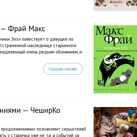
а — Фрай Макс
оники Эхо» повествует о девушке по
 отстраненной наследнице старинного
, наделенный очень редким обонянием, и
Слушать онлайн
ениями — ЧеширКо
с продолжениями» познакомит слушателей
ь у старичка уже не та, а событий за