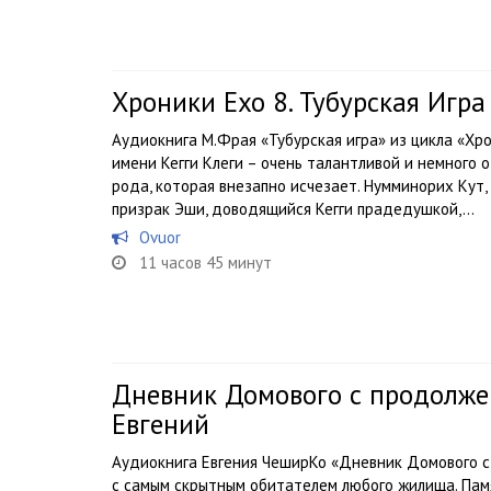
Хроники Ехо 8. Тубурская Игр
Аудиокнига М.Фрая «Тубурская игра» из цикла «Хр
имени Кегги Клеги – очень талантливой и немного
рода, которая внезапно исчезает. Нумминорих Кут
призрак Эши, доводящийся Кегги прадедушкой,...
Ovuor
11 часов 45 минут
Дневник Домового с продолж
Евгений
Аудиокнига Евгения ЧеширКо «Дневник Домового 
с самым скрытным обитателем любого жилища. Памят