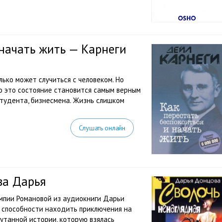
 начать жить — Карнеги
ько может случиться с человеком. Но
о это состояние становится самым верным
студента, бизнесмена. Жизнь слишком
Слушать онлайн
ва Дарья
мпии Романовой из аудиокниги Дарьи
в способности находить приключения на
утанной истории, которую взялась