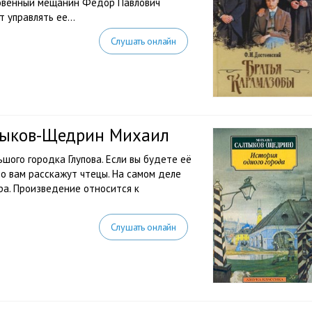
новенный мещанин Федор Павлович
управлять ее...
Слушать онлайн
тыков-Щедрин Михаил
шого городка Глупова. Если вы будете её
то вам расскажут чтецы. На самом деле
ора. Произведение относится к
Слушать онлайн