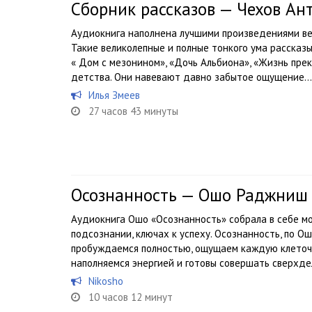
Сборник рассказов — Чехов Ан
Аудиокнига наполнена лучшими произведениями вел
Такие великолепные и полные тонкого ума рассказы
« Дом с мезонином», «Дочь Альбиона», «Жизнь прек
детства. Они навевают давно забытое ощущение...
Илья Змеев
27 часов 43 минуты
Осознанность — Ошо Раджниш
Аудиокнига Ошо «Осознанность» собрала в себе мо
подсознании, ключах к успеху. Осознанность, по Ош
пробуждаемся полностью, ощущаем каждую клеточк
наполняемся энергией и готовы совершать сверхдел
Nikosho
10 часов 12 минут