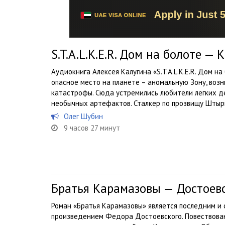
S.T.A.L.K.E.R. Дом на болоте —
Аудиокнига Алексея Калугина «S.T.A.L.K.E.R. Дом н
опасное место на планете – аномальную Зону, воз
катастрофы. Сюда устремились любители легких де
необычных артефактов. Сталкер по прозвищу Штырь
Олег Шубин
9 часов 27 минут
Братья Карамазовы — Достоев
Роман «Братья Карамазовы» является последним и
произведением Федора Достоевского. Повествован