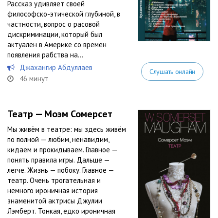
Рассказ удивляет своей
философско-этической глубиной, в
частности, вопрос о расовой
дискриминации, который был
актуален в Америке со времен
появления рабства на...
Джахангир Абдуллаев
Слушать онлайн
46 минут
Театр — Моэм Сомерсет
Мы живём в театре: мы здесь живём
по полной — любим, ненавидим,
кидаем и прокидываем. Главное —
понять правила игры. Дальше —
легче. Жизнь — побоку. Главное —
театр. Очень трогательная и
немного ироничная история
знаменитой актрисы Джулии
Лэмберт. Тонкая, едко ироничная