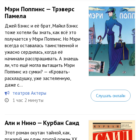
Мэри Поппинс — Трэверс
Памела
Джей Бэнкс и её брат, Майкл Бэнкс
тоже хотели бы знать, как всё это
получается у Мэри Поппинс. Но Мэри
всегда оставалась таинственной и
ужасно сердилась, когда её
начинали расспрашивать. А знаешь
ли, что ещё могла вытащить Мэри
Поппинс из сумки? — «Кровать-
раскладушку, уже застеленную,
даже с...
театров Актеры
Слушать онлайн
1 час 2 минуты
Али и Нино — Курбан Саид
Этот роман окутан тайной, как,
пожалуй, ни один другой роман XX