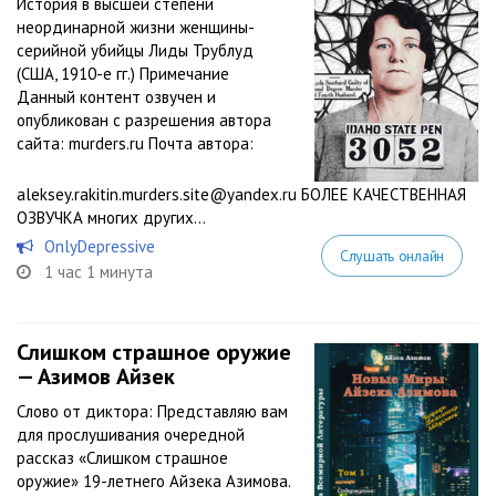
История в высшей степени
неординарной жизни женщины-
серийной убийцы Лиды Трублуд
(США, 1910-е гг.) Примечание
Данный контент озвучен и
опубликован с разрешения автора
сайта: murders.ru Почта автора:
aleksey.rakitin.murders.site@yandex.ru БОЛЕЕ КАЧЕСТВЕННАЯ
ОЗВУЧКА многих других...
OnlyDepressive
Слушать онлайн
1 час 1 минута
Слишком страшное оружие
— Азимов Айзек
Слово от диктора: Представляю вам
для прослушивания очередной
рассказ «Слишком страшное
оружие» 19-летнего Айзека Азимова.