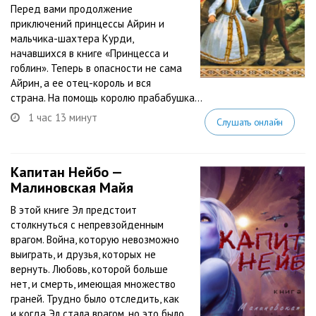
Перед вами продолжение
приключений принцессы Айрин и
мальчика-шахтера Курди,
начавшихся в книге «Принцесса и
гоблин». Теперь в опасности не сама
Айрин, а ее отец-король и вся
страна. На помощь королю прабабушка...
1 час 13 минут
Слушать онлайн
Капитан Нейбо —
Малиновская Майя
В этой книге Эл предстоит
столкнуться с непревзойденным
врагом. Война, которую невозможно
выиграть, и друзья, которых не
вернуть. Любовь, которой больше
нет, и смерть, имеющая множество
граней. Трудно было отследить, как
и когда Эл стала врагом, но это было