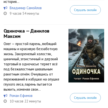
история...
Владимир Самойлов
Слушать онлайн
9 часов 54 минуты
Одиночка — Данилов
Максим
Олег — простой парень, любящий
машины и красивую беззаботную
жизнь. Закоренелый холостяк,
циничный, эгоистичный и дерзкий
торговый в одночасье теряет всё
под безжалостным шквальным
ракетным огнём. Очнувшись от
переживаний в избушке на опушке
глухого леса, парень пытается
выжить, изменяя свои...
Роман Ефимов
Слушать онлайн
10 часов 22 минуты