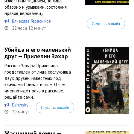
известным тщанием, но лишь
обзорно и урывками, состояния
нравов, верований,...
Вячеслав Герасимов
Слушать онлайн
22 часа 12 минут
Убийца и его маленький
друг — Прилепин Захар
Рассказ Захара Прилепина
представлен от лица сослуживца
двух друзей, известных под
кличками Примат и Гном. О чем
именно идет речь в рассказе,
решайте сами.
Ezhinsky
Слушать онлайн
29 минут
Жасминный домик —