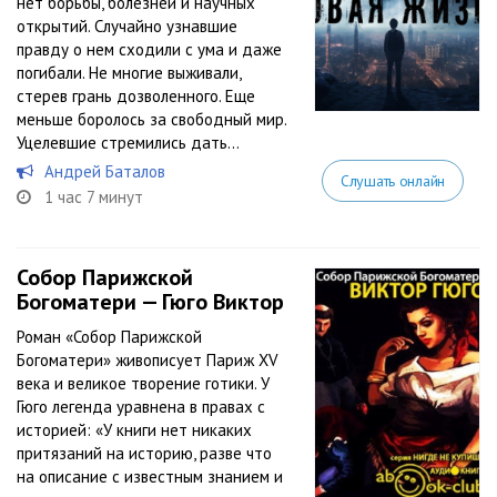
нет борьбы, болезней и научных
открытий. Случайно узнавшие
правду о нем сходили с ума и даже
погибали. Не многие выживали,
стерев грань дозволенного. Еще
меньше боролось за свободный мир.
Уцелевшие стремились дать...
Андрей Баталов
Слушать онлайн
1 час 7 минут
Собор Парижской
Богоматери — Гюго Виктор
Роман «Собор Парижской
Богоматери» живописует Париж XV
века и великое творение готики. У
Гюго легенда уравнена в правах с
историей: «У книги нет никаких
притязаний на историю, разве что
на описание с известным знанием и