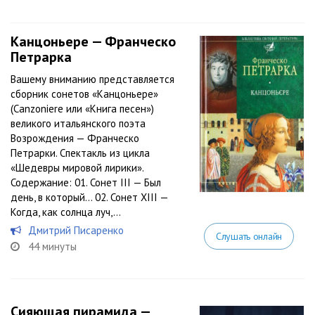
Канцоньере — Франческо
Петрарка
Вашему вниманию представляется
сборник сонетов «Канцоньере»
(Canzoniere или «Книга песен»)
великого итальянского поэта
Возрождения — Франческо
Петрарки. Спектакль из цикла
«Шедевры мировой лирики».
Содержание: 01. Сонет III — Был
день, в который… 02. Сонет XIII —
Когда, как солнца луч,...
Дмитрий Писаренко
Слушать онлайн
44 минуты
Сияющая пирамида —