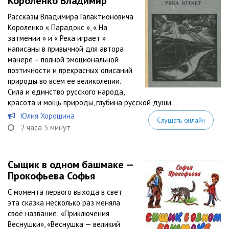
Короленко Владимир
Рассказы Владимира Галактионовича
Короленко « Парадокс », « На
затмении » и « Река играет »
написаны в привычной для автора
манере – полной эмоциональной
поэтичности и прекрасных описаний
природы во всем ее великолепии.
Сила и единство русского народа,
красота и мощь природы, глубина русской души...
Юлия Хорошина
Слушать онлайн
2 часа 5 минут
Сыщик в одном башмаке —
Прокофьева Софья
С момента первого выхода в свет
эта сказка несколько раз меняла
своё название: «Приключения
Веснушки», «Веснушка — великий