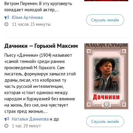
Ветром Перемен. В эту круговерть
попадает молодой актёр,...
Юлия Артёмова
Слушать онлайн
11 часов 23 минуты
Дачники — Горький Максим
Пьесу «Дачники» (1904) называют
«самой темной» среди ранних
произведений М. Горького. Сам
писатель, формулируя замысел этой
драмы, писал, что изобразил ту
часть русской интеллигенции,
которая «стоит одиноко между
народом и буржуазией без влияния
на жизнь, без сил, она чувствует
страх пред жизнью,...
Наталья Данилова
и др.
Слушать онлайн
1 час 29 минут