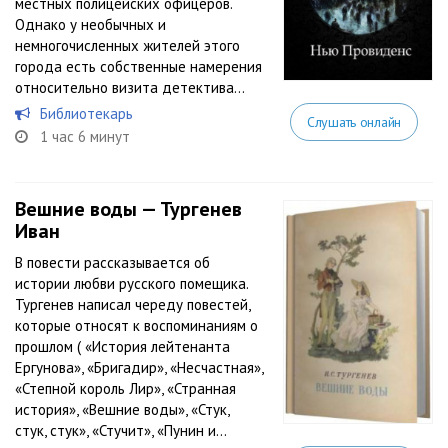
местных полицейских офицеров.
Однако у необычных и
немногочисленных жителей этого
города есть собственные намерения
относительно визита детектива…
Библиотекарь
Слушать онлайн
1 час 6 минут
Вешние воды — Тургенев
Иван
В повести рассказывается об
истории любви русского помещика.
Тургенев написал череду повестей,
которые относят к воспоминаниям о
прошлом ( «История лейтенанта
Ергунова», «Бригадир», «Несчастная»,
«Степной король Лир», «Странная
история», «Вешние воды», «Стук,
стук, стук», «Стучит», «Пунин и...