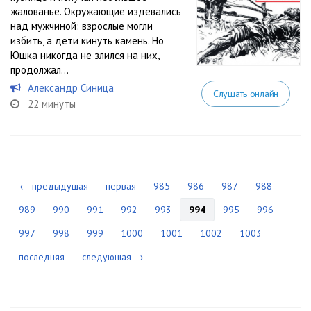
жалованье. Окружающие издевались
над мужчиной: взрослые могли
избить, а дети кинуть камень. Но
Юшка никогда не злился на них,
продолжал...
Александр Синица
Слушать онлайн
22 минуты
← предыдущая
первая
985
986
987
988
989
990
991
992
993
994
995
996
997
998
999
1000
1001
1002
1003
последняя
следующая →