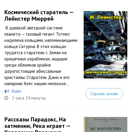
Космический старатель —
Лейнстер Мюррей
В далёкой звёздной системе
планета — газовый гигант Тотмес
наделена кольцами, напоминающими
кольца Сатурна. В этих кольцах
трудятся старатели с Земли на
крошечных корабликах, ищущие
среди обломков крайне
дорогостоящие абиссальные
кристаллы. Старатель Данн и его
напарник Кеес нашли неплохое...
Rider
Слушать онлайн
3 часа 24 минуты
Рассказы Парадокс, На
затмении, Река играет —