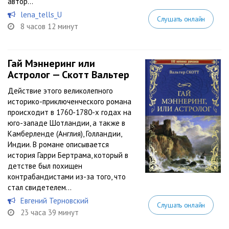
автор...
lena_tells_U
Слушать онлайн
8 часов 12 минут
Гай Мэннеринг или
Астролог — Скотт Вальтер
Действие этого великолепного
историко-приключенческого романа
происходит в 1760-1780-х годах на
юго-западе Шотландии, а также в
Камберленде (Англия), Голландии,
Индии. В романе описывается
история Гарри Бертрама, который в
детстве был похищен
контрабандистами из-за того, что
стал свидетелем...
Евгений Терновский
Слушать онлайн
23 часа 39 минут