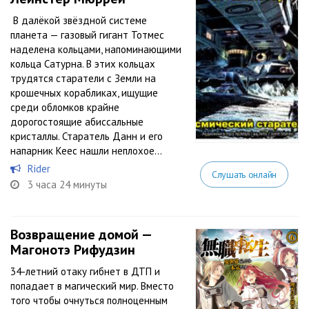
В далёкой звёздной системе
планета — газовый гигант Тотмес
наделена кольцами, напоминающими
кольца Сатурна. В этих кольцах
трудятся старатели с Земли на
крошечных корабликах, ищущие
среди обломков крайне
дорогостоящие абиссальные
кристаллы. Старатель Данн и его
напарник Кеес нашли неплохое...
Rider
Слушать онлайн
3 часа 24 минуты
Возвращение домой —
Магонотэ Рифудзин
34-летний отаку гибнет в ДТП и
попадает в магический мир. Вместо
того чтобы очнуться полноценным