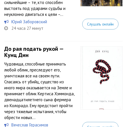
сильнейшие – те, кто способен
выстоять под ударами судьбы и
неуклонно двигаться к цели –...
Юрий Заборовский
Слушать онлайн
24 часа 27 минут
До рая подать рукой —
Кунц Дин
Чудовища, способные принимать
любой облик, преследуют его,
уничтожая все на своем пути.
Спасаясь от убийц, существо из
иного мира оказывается на Земле и
принимает облик Кертиса Хэммонда,
двенадцатилетнего сына фермера
из Колорадо. Ему предстоит пройти
через тяжелые испытания, чтобы
обрести новых...
Вячеслав Герасимов