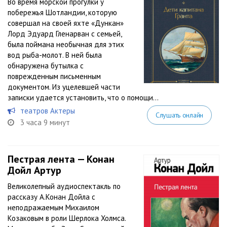
Во время морской прогулки у
побережья Шотландии, которую
совершал на своей яхте «Дункан»
Лорд Эдуард Гленарван с семьей,
была поймана необычная для этих
вод рыба-молот. В ней была
обнаружена бутылка с
поврежденным письменным
документом. Из уцелевшей части
записки удается установить, что о помощи...
театров Актеры
Слушать онлайн
3 часа 9 минут
Пестрая лента — Конан
Дойл Артур
Великолепный аудиоспектакль по
рассказу А.Конан Дойла с
неподражаемым Михаилом
Козаковым в роли Шерлока Холмса.