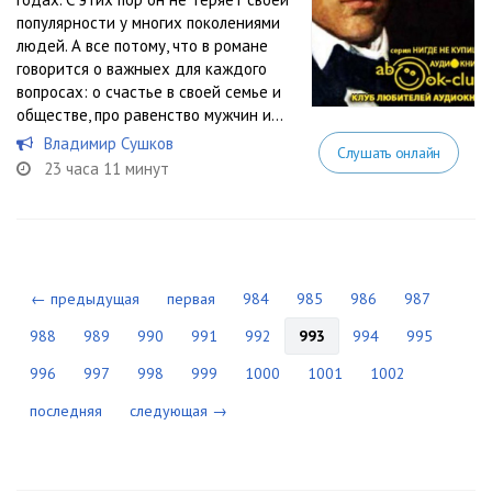
популярности у многих поколениями
людей. А все потому, что в романе
говорится о важныех для каждого
вопросах: о счастье в своей семье и
обществе, про равенство мужчин и...
Владимир Сушков
Слушать онлайн
23 часа 11 минут
← предыдущая
первая
984
985
986
987
988
989
990
991
992
993
994
995
996
997
998
999
1000
1001
1002
последняя
следующая →