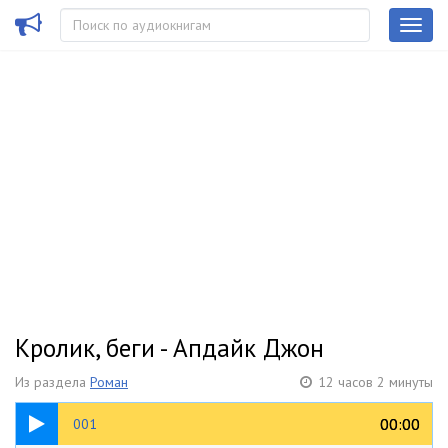
Кролик, беги - Апдайк Джон
Из раздела
Роман
12 часов 2 минуты
15:16
00:00
00:00
001