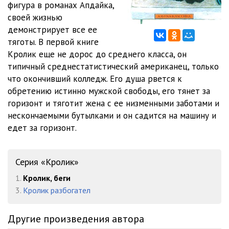
фигура в романах Апдайка,
012
16:50
своей жизнью
013
14:18
демонстрирует все ее
тяготы. В первой книге
014
16:50
Кролик еще не дорос до среднего класса, он
типичный среднестатистический американец, только
015
18:54
что окончивший колледж. Его душа рвется к
016
17:37
обретению истинно мужской свободы, его тянет за
горизонт и тяготит жена с ее низменными заботами и
017
18:49
нескончаемыми бутылками и он садится на машину и
едет за горизонт.
018
17:42
019
16:03
Серия «Кролик»
020
14:47
1.
Кролик, беги
021
18:44
3.
Кролик разбогател
022
19:10
Другие произведения автора