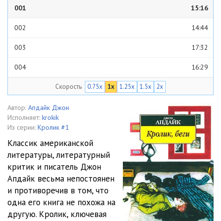
001
15:16
002
14:44
003
17:32
004
16:29
Скорость
0.75x
1x
1.25x
1.5x
2x
005
16:53
006
17:44
Автор:
Апдайк Джон
Исполняет:
krokik
007
14:48
Из серии:
Кролик #1
Классик американской
008
13:37
литературы, литературный
критик и писатель Джон
009
17:29
Апдайк весьма непостоянен
010
18:07
и противоречив в том, что
одна его книга не похожа на
011
14:24
другую. Кролик, ключевая