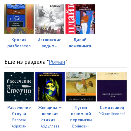
023
16:20
024
18:35
025
18:47
026
19:26
Кролик
Иствикские
Давай
разбогател
ведьмы
поженимся
027
18:12
028
17:34
Еще из раздела "
Роман
"
029
19:43
030
16:38
031
16:09
032
17:12
Рассечение
Женщина —
Путем
Самозванец
Стоуна
великая
взаимной
Гейнце Николай
033
19:55
стихия…
переписки
Вергезе
Абрахам
Абдуллаев
Войнович
034
18:19