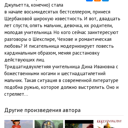
Джульетта, конечно) стала
Malchik_i_Devochka_12
05:01
в начале восьмидесятых бестселлером, принеся
Щербаковой широкую известность. И вот, двадцать
Malchik_i_Devochka_13
05:01
лет спустя, опять мальчик, девочка, их родители,
молодая учительница. Но кого сейчас заинтересуют
Malchik_i_Devochka_14
05:03
разговоры о Шекспире, Чехове и романтическая
Malchik_i_Devochka_15
05:01
любовь? И писательница модернизирует повесть
кардинальным образом, меняя расстановку
Malchik_i_Devochka_16
05:02
действующих лиц.
Тридцатидвухлетняя учительница Дина Ивановна с
Malchik_i_Devochka_17
05:01
божественными ногами и шестнадцатилетний
Malchik_i_Devochka_18
05:01
мальчик. Такая ситуация в современной литературе
подобна ружью, которое должно выстрелить. Оно и
Malchik_i_Devochka_19
05:00
стреляет…
Malchik_i_Devochka_20
05:06
Другие произведения автора
Malchik_i_Devochka_21
05:01
Malchik_i_Devochka_22
05:00