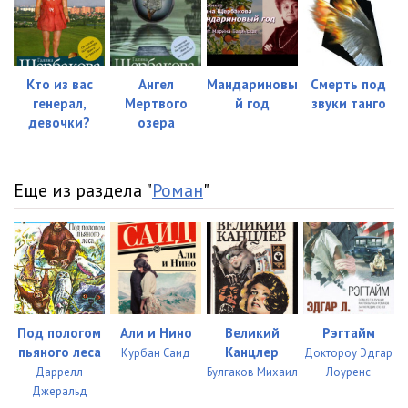
Malchik_i_Devochka_23
05:01
Malchik_i_Devochka_24
05:02
Кто из вас
Ангел
Мандариновы
Смерть под
Malchik_i_Devochka_25
05:01
генерал,
Мертвого
й год
звуки танго
девочки?
озера
Malchik_i_Devochka_26
05:01
Malchik_i_Devochka_27
05:01
Еще из раздела "
Роман
"
Malchik_i_Devochka_28
05:01
Malchik_i_Devochka_29
05:00
Malchik_i_Devochka_30
05:01
Malchik_i_Devochka_31
05:02
Под пологом
Али и Нино
Великий
Рэгтайм
пьяного леса
Канцлер
Malchik_i_Devochka_32
05:02
Курбан Саид
Доктороу Эдгар
Даррелл
Булгаков Михаил
Лоуренс
Malchik_i_Devochka_33
05:02
Джеральд