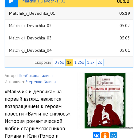
00:00
00:00
Malchik_i_Devochka_01
Malchik_i_Devochka_01
05:19
Malchik_i_Devochka_02
05:02
Malchik_i_Devochka_03
05:03
Malchik_i_Devochka_04
05:01
Скорость
0.75x
1x
1.25x
1.5x
2x
Malchik_i_Devochka_05
05:02
Malchik_i_Devochka_06
05:00
Автор:
Щербакова Галина
Исполняет:
Черевко Галина
Malchik_i_Devochka_07
05:02
«Мальчик и девочка» на
первый взгляд является
Malchik_i_Devochka_08
05:02
возвращением к героям
Malchik_i_Devochka_09
05:01
повести «Вам и не снилось».
История романтической
Malchik_i_Devochka_10
05:00
любви старшеклассников
Романа и Юли (Ромео и
Malchik_i_Devochka_11
05:01