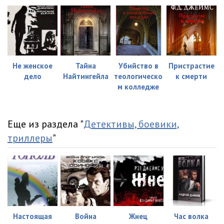
Не женское
Тайна
Убийство в
Пристрастие
дело
Найтингейла
теологическо
к смерти
м колледже
Еще из раздела "
Детективы, боевики,
триллеры
"
Настоящая
Война
Жнец
Час волка