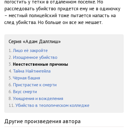
погостить у тетки в отдаленном поселке. Но
расследовать убийство придется ему не в одиночку
– местный полицейский тоже пытается напасть на
след убийства. Но больше он все же мешает.
Серия «Адам Далглиш»
1.
Лицо её закройте
2.
Изощренное убийство
3.
Неестественные причины
4.
Тайна Найтингейла
5.
Чёрная башня
6.
Пристрастие к смерти
6.
Вкус смерти
8.
Ухищрения и вожделения
11.
Убийство в теологическом колледже
Другие произведения автора