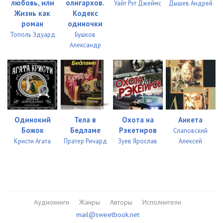
любовь, или
олигархов.
Уайт Рэт Джеймс
Дышев Андрей
Жизнь как
Кодекс
роман
одиночки
Тополь Эдуард
Бушков
Александр
Одинокий
Тела в
Охота на
Анкета
Божок
Бедламе
Рэкетиров
Слаповский
Кристи Агата
Пратер Ричард
Зуев Ярослав
Алексей
Аудиокниги
Жанры
Авторы
Исполнители
mail@sweetbook.net