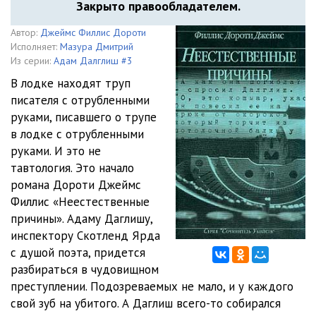
Закрыто правообладателем.
Автор:
Джеймс Филлис Дороти
Исполняет:
Мазура Дмитрий
Из серии:
Адам Далглиш #3
В лодке находят труп
писателя с отрубленными
руками, писавшего о трупе
в лодке с отрубленными
руками. И это не
тавтология. Это начало
романа Дороти Джеймс
Филлис «Неестественные
причины». Адаму Даглишу,
инспектору Скотленд Ярда
с душой поэта, придется
разбираться в чудовищном
преступлении. Подозреваемых не мало, и у каждого
свой зуб на убитого. А Даглиш всего-то собирался