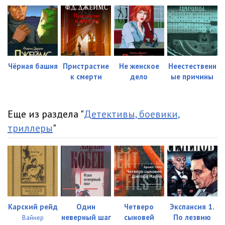
Чёрная башня
Пристрастие
Не женское
Неестественн
к смерти
дело
ые причины
Еще из раздела "
Детективы, боевики,
триллеры
"
Карский рейд
Один
Четверо
Экспансия 1.
неверный шаг
сыновей
По лезвию
Вайнер