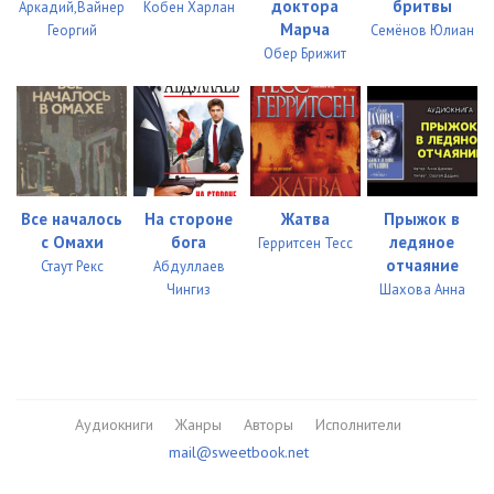
доктора
бритвы
Аркадий,Вайнер
Кобен Харлан
Марча
Георгий
Семёнов Юлиан
Обер Брижит
Все началось
На стороне
Жатва
Прыжок в
с Омахи
бога
ледяное
Герритсен Тесс
отчаяние
Стаут Рекс
Абдуллаев
Чингиз
Шахова Анна
Аудиокниги
Жанры
Авторы
Исполнители
mail@sweetbook.net