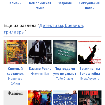
Камень
Кембрийская
Задание
Сексуальный
глина
палач
Еще из раздела "
Детективы, боевики,
триллеры
"
Снежный
Казино Рояль
Под водами
Бриллианты
светлячок
уже не узнают
Вольштейна
Флеминг Йен
Моримура
Тойе Олария
Блок Лоуренс
Сэйити