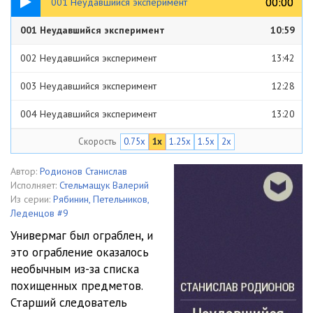
00:00
00:00
001 Неудавшийся эксперимент
001 Неудавшийся эксперимент
10:59
002 Неудавшийся эксперимент
13:42
003 Неудавшийся эксперимент
12:28
004 Неудавшийся эксперимент
13:20
Скорость
0.75x
1x
1.25x
1.5x
2x
005 Неудавшийся эксперимент
15:32
006 Неудавшийся эксперимент
15:26
Автор:
Родионов Станислав
Исполняет:
Стельмащук Валерий
007 Неудавшийся эксперимент
17:38
Из серии:
Рябинин, Петельников,
Леденцов #9
008 Неудавшийся эксперимент
13:31
Универмаг был ограблен, и
это ограбление оказалось
009 Неудавшийся эксперимент
11:16
необычным из-за списка
010 Неудавшийся эксперимент
15:52
похищенных предметов.
Старший следователь
011 Неудавшийся эксперимент
09:00