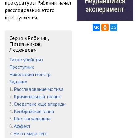
прокуратуры Рябинин начал
расследование этого
012 Неудавшийся эксперимент
12:28
преступления.
013 Неудавшийся эксперимент
10:34
014 Неудавшийся эксперимент
11:29
Серия «Рябинин,
Петельников,
015 Неудавшийся эксперимент
17:45
Леденцов»
Тихое убийство
016 Неудавшийся эксперимент
15:22
Преступник
017 Неудавшийся эксперимент
08:41
Никольский монстр
Задание
018 Неудавшийся эксперимент
11:18
1.
Расследование мотива
2.
Криминальный талант
019 Неудавшийся эксперимент
08:28
3.
Следствие еще впереди
020 Неудавшийся эксперимент
12:41
4.
Кембрийская глина
5.
Шестая женщина
021 Неудавшийся эксперимент
12:06
6.
Аффект
7.
Не от мира сего
022 Неудавшийся эксперимент
11:40