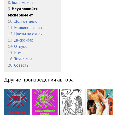
8.
Быть может
023 Неудавшийся эксперимент
13:25
9.
Неудавшийся
эксперимент
024 Неудавшийся эксперимент
08:22
10.
Долгое дело
11.
Мышиное счастье
12.
Цветы на окнах
13.
Диско-бар
14.
Отпуск
15.
Камень
16.
Тихие сны
20.
Совесть
Другие произведения автора