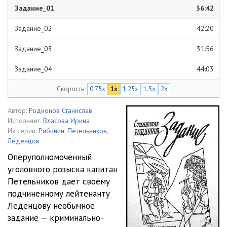
Задание_01
36:42
Задание_02
42:20
Задание_03
31:56
Задание_04
44:03
Скорость
0.75x
1x
1.25x
1.5x
2x
Задание_05
44:55
Задание_06
46:21
Автор:
Родионов Станислав
Исполняет:
Власова Ирина
Задание_07
38:55
Из серии:
Рябинин, Петельников,
Леденцов
Задание_08
46:17
Оперуполномоченный
уголовного розыска капитан
Задание_09
38:45
Петельников дает своему
Задание_10
34:22
подчиненному лейтенанту
Леденцову необычное
Задание_11
35:08
задание — криминально-