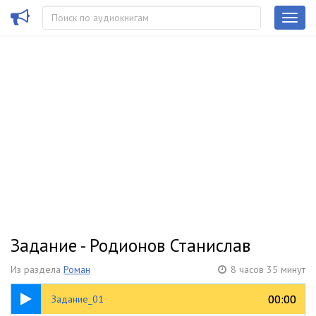
Задание - Родионов Станислав
Из раздела
Роман
8 часов 35 минут
36:42
00:00
00:00
Задание_01