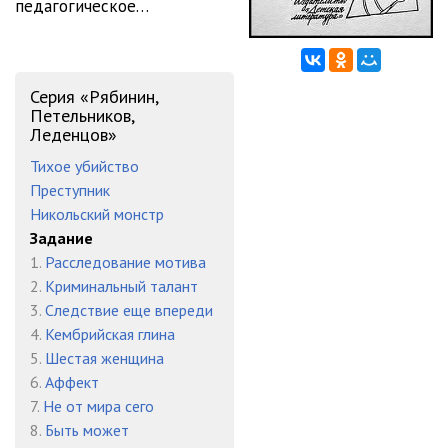
педагогическое…
Задание_12
42:19
Задание_13
33:24
Серия «Рябинин,
Петельников,
Леденцов»
Тихое убийство
Преступник
Никольский монстр
Задание
1.
Расследование мотива
2.
Криминальный талант
3.
Следствие еще впереди
4.
Кембрийская глина
5.
Шестая женщина
6.
Аффект
7.
Не от мира сего
8.
Быть может