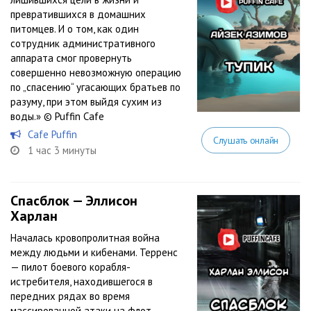
превратившихся в домашних
питомцев. И о том, как один
сотрудник административного
аппарата смог провернуть
совершенно невозможную операцию
по „спасению“ угасающих братьев по
разуму, при этом выйдя сухим из
воды.» © Puffin Cafe
Cafe Puffin
Слушать онлайн
1 час 3 минуты
Спасблок — Эллисон
Харлан
Началась кровопролитная война
между людьми и кибенами. Терренс
— пилот боевого корабля-
истребителя, находившегося в
передних рядах во время
массированной атаки на флот