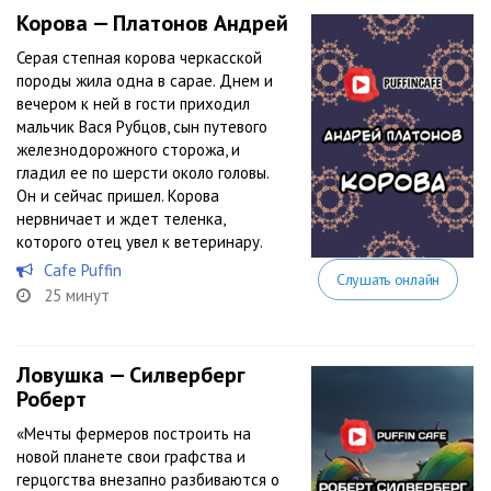
Корова — Платонов Андрей
Серая степная корова черкасской
породы жила одна в сарае. Днем и
вечером к ней в гости приходил
мальчик Вася Рубцов, сын путевого
железнодорожного сторожа, и
гладил ее по шерсти около головы.
Он и сейчас пришел. Корова
нервничает и ждет теленка,
которого отец увел к ветеринару.
Cafe Puffin
Слушать онлайн
25 минут
Ловушка — Силверберг
Роберт
«Мечты фермеров построить на
новой планете свои графства и
герцогства внезапно разбиваются о