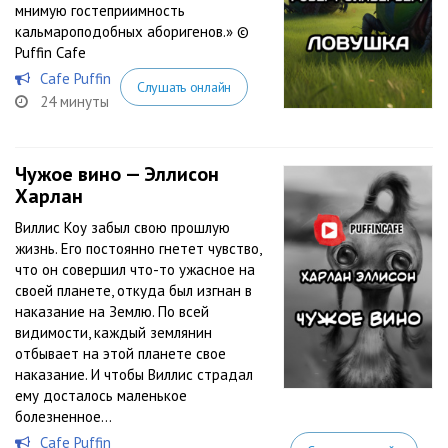
мнимую гостеприимность
кальмароподобных аборигенов.» ©
Puffin Cafe
Cafe Puffin
Слушать онлайн
24 минуты
Чужое вино — Эллисон
Харлан
Виллис Коу забыл свою прошлую
жизнь. Его постоянно гнетет чувство,
что он совершил что-то ужасное на
своей планете, откуда был изгнан в
наказание на Землю. По всей
видимости, каждый землянин
отбывает на этой планете свое
наказание. И чтобы Виллис страдал
ему досталось маленькое
болезненное...
Cafe Puffin