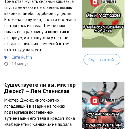
Тома стал мучать сильный кашель, а
спустя неделю из его легких вышло
какое-то амебоподобное существо.
Его жена пошутила, что это его душа
отторглась из тела. Том не смог
смыть ее в раковину и поместил в
аквариум, и к концу дня у него не
осталось никаких сомнений в том,
что это душа и есть.
Cafe Puffin
Слушать онлайн
14 минут
Существуете ли вы, мистер
Джонс? — Лем Станислав
Мистер Джонс, многократно
попадавший в аварии на гонках,
подвергался постепенной
аугментации его тела в кредит, пока
«Кибернетикс Кампани» не подала