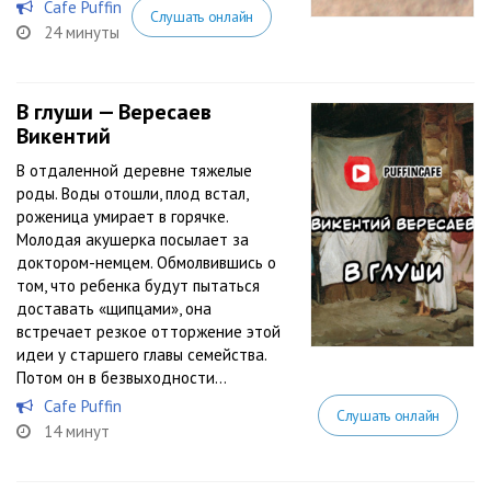
Cafe Puffin
Слушать онлайн
24 минуты
В глуши — Вересаев
Викентий
В отдаленной деревне тяжелые
роды. Воды отошли, плод встал,
роженица умирает в горячке.
Молодая акушерка посылает за
доктором-немцем. Обмолвившись о
том, что ребенка будут пытаться
доставать «щипцами», она
встречает резкое отторжение этой
идеи у старшего главы семейства.
Потом он в безвыходности...
Cafe Puffin
Слушать онлайн
14 минут