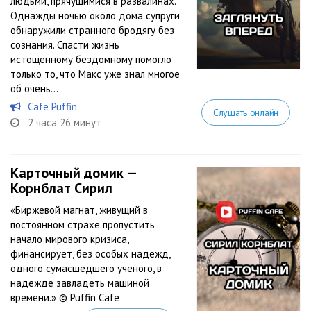
людьми, прячущимися в развалинах.
Однажды ночью около дома супруги
обнаружили странного бродягу без
сознания. Спасти жизнь
истощенному бездомному помогло
только то, что Макс уже знал многое
об очень...
Cafe Puffin
Слушать онлайн
2 часа 26 минут
Карточный домик —
Корнблат Сирил
«Биржевой магнат, живущий в
постоянном страхе пропустить
начало мирового кризиса,
финансирует, без особых надежд,
одного сумасшедшего ученого, в
надежде завладеть машиной
времени.» © Puffin Cafe