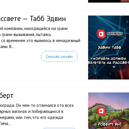
ассвете — Табб Эдвин
ой компании, находящейся на грани
 грани выживания, пытаясь
 со временем это вылилось в ненадежный
ми. В...
Слушать онлайн
берт
нограда. Он чем-то отличался ото всех
арных вагонах и побирающихся в
ерами, или тем, что его одежда
има...