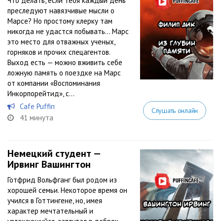
Что делать, если тебя каждый день
преследуют навязчивые мысли о
Марсе? Но простому клерку там
никогда не удастся побывать… Марс
это место для отважных ученых,
горняков и прочих спецагентов.
Выход есть — можно вживить себе
ложную память о поездке на Марс
от компании «Воспоминания
Инкорпорейтид», с...
Cafe Puffin
Слушать онлайн
41 минута
Немецкий студент —
Ирвинг Вашингтон
Готфрид Вольфганг был родом из
хорошей семьи. Некоторое время он
учился в Готтингене, но, имея
характер мечтательный и