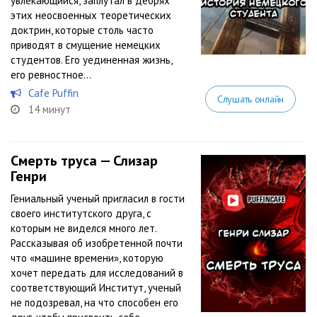
увлекающийся, заплутал в дебрях
этих неосвоенных теоретических
доктрин, которые столь часто
приводят в смущение немецких
студентов. Его уединенная жизнь,
его ревностное...
Cafe Puffin
Слушать онлайн
14 минут
Смерть труса — Слизар
Генри
Гениальный ученый пригласил в гости
своего институтского друга, с
которым не виделся много лет.
Рассказывая об изобретенной почти
что «машине времени», которую
хочет передать для исследований в
соответствующий Институт, ученый
не подозревал, на что способен его