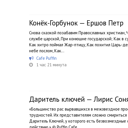
Конёк-Горбунок — Ершов Петр
Снова сказкой позабавим Православных христиан, 
службе царской, При конюшне государской; Как в су
Как хитро поймал Жар-птицу, Как похитил Царь-дев
небе послом, Как...
Cafe Puffin
1 час 21 минута
Даритель ключей — Лирис Сон
«Большинство рас вырвавшихся в межзвездное про
трудностей. Их представителям сложно смириться 
Даритель Ключей, у которого есть безвозмездные 
действию.» © Puffin Cafe