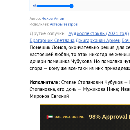
Автор:
Чехов Антон
Исполняет:
Актеры театров
Другие озвучки:
Аудиоспектакль (2021 год)
Брагарник Светлана,Джигарханян Армен,Бочк
Помещик Ломов, окончательно решив для себ
настоящей любви, то этак никогда не женишьс
дочери помещика Чубукова. Но помолвка чут
спора — кому же все-таки из них принадлеж
Исполнители:
Степан Степанович Чубуков —
Степановна, его дочь — Мужикова Нина; Ив
Миронов Евгений