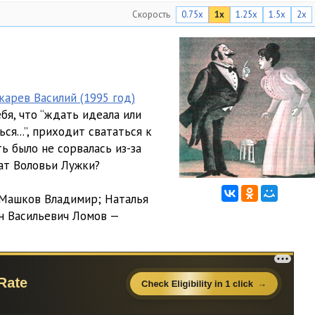
Скорость
0.75x
1x
1.25x
1.5x
2x
арев Василий (1995 год)
я, что “ждать идеала или
я...”, приходит свататься к
ь было не сорвалась из-за
ат Воловьи Лужки?
 Машков Владимир; Наталья
ан Васильевич Ломов —