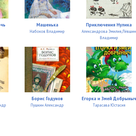
очь
Машенька
Приключения Нулика
Набоков Владимир
Александрова Эмилия,Лёвши
Владимир
Борис Годунов
Егорка и Змей Добрыны
ндр
Пушкин Александр
Тарасава Юстасия