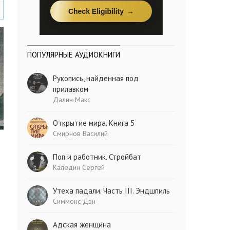
ПОПУЛЯРНЫЕ АУДИОКНИГИ
Рукопись, найденная под
прилавком
Далин Макс
Открытие мира. Книга 5
Смирнов Василий
Поп и работник. Стройбат
Каледин Сергей
Утеха падали. Часть III. Эндшпиль
Симмонс Дэн
Адская женщина