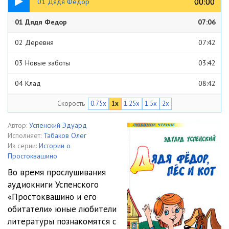
00:00
00:00
01 Дядя Федор
Djadja.Fedor,pes.i.kot
01 Дядя Федор
07:06
02 Деревня
07:42
03 Новые заботы
03:42
04 Клад
08:42
Скорость
0.75x
1x
1.25x
1.5x
2x
05 Первая покупка
08:51
06 Галчонок Хватайка
06:31
Автор:
Успенский Эдуард
Исполняет:
Табаков Олег
07 Ваш сын дядя Фарик
04:27
Из серии:
Истории о
Простоквашино
08 Мама и папа читают письмо
05:34
Во время прослушивания
аудиокниги Успенского
09 Теленок
06:57
«Простоквашино и его
10 Письмо почтальона Печкина
03:23
обитатели» юные любители
литературы познакомятся с
11 Болезнь дяди Федора
06:14