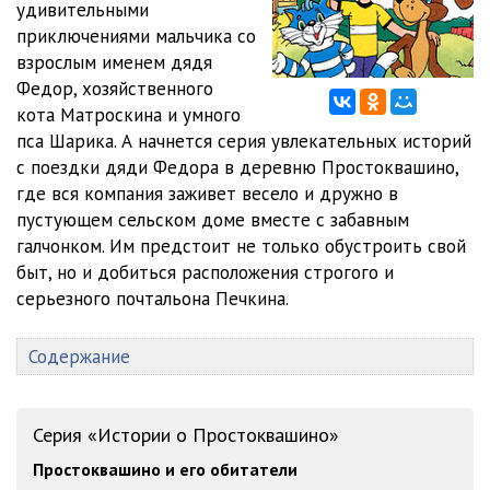
удивительными
приключениями мальчика со
12 Домой
07:20
взрослым именем дядя
Ljubimaja.devochka.Djadi.Fedora
Федор, хозяйственного
01 Появление девочки Кати
16:39
кота Матроскина и умного
пса Шарика. А начнется серия увлекательных историй
02 Как по-настоящему рыбу ловили
08:21
с поездки дяди Федора в деревню Простоквашино,
где вся компания заживет весело и дружно в
03 Происки кота Матроскина
08:44
пустующем сельском доме вместе с забавным
04 Продолжение происков Матроскина
08:24
галчонком. Им предстоит не только обустроить свой
быт, но и добиться расположения строгого и
05 Большое спасение дяди Федора. Начало
13:55
серьезного почтальона Печкина.
06 Еще одно спасение дяди Федора. Уже настоящее
13:54
Содержание
Tjotja.Djadi.Fedora
01 Письмо
12:51
Серия «Истории о Простоквашино»
02 Телеграмма
04:32
Простоквашино и его обитатели
03 Ночь
03:14