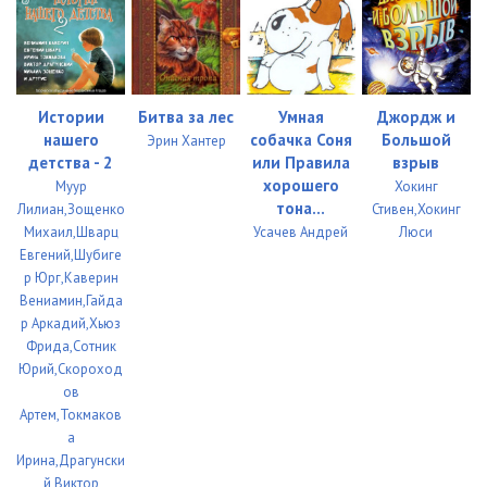
06 Простоквашино готовится
11:26
07 Неприятности в подвале Дома журналистов
05:32
08 Новый Год в Простоквашино
10:33
Истории
Битва за лес
Умная
Джордж и
нашего
собачка Соня
Большой
Эрин Хантер
детства - 2
или Правила
взрыв
хорошего
Муур
Хокинг
тона...
Лилиан,Зощенко
Стивен,Хокинг
Михаил,Шварц
Усачев Андрей
Люси
Евгений,Шубиге
р Юрг,Каверин
Вениамин,Гайда
р Аркадий,Хьюз
Фрида,Сотник
Юрий,Скороход
ов
Артем,Токмаков
а
Ирина,Драгунски
й Виктор