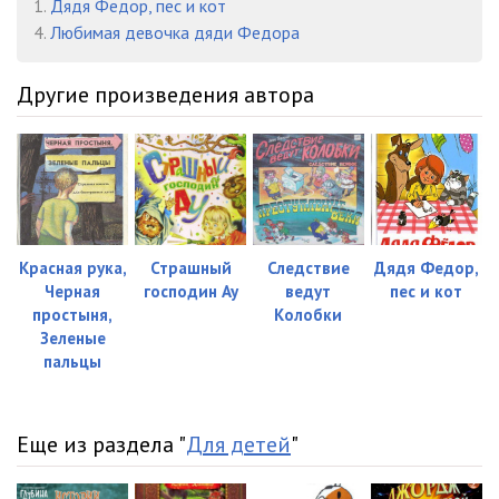
1.
Дядя Федор, пес и кот
4.
Любимая девочка дяди Федора
04 Нацеливание
18:34
05 Таинственное свидание
07:47
Другие произведения автора
06 Жизнь продолжается
03:17
07 В Простоквашино зазвонил телефон
09:25
08 Пора, мой брат, пора
08:39
Zima.v.Prostokvashino
Красная рука,
Страшный
Следствие
Дядя Федор,
01 Письма из Простоквашино
10:40
Черная
господин Ау
ведут
пес и кот
простыня,
Колобки
02 Письма в Простоквашино
06:35
Зеленые
пальцы
03 Дядя Федор наводит мосты
05:01
04 Телеграмма из Москвы
09:47
Еще из раздела "
Для детей
"
05 Неожиданности от мамы Риммы
03:31