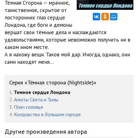
Тёмная Сторона — мрачное,
таинственное, скрытое от
012
09:46
посторонних глаз сердце
013
20:38
Лондона, где боги и демоны
вершат свои тёмные дела и наслаждаются
014
34:28
удовольствиями, которые невозможно получить ни в
каком ином месте.
015
12:08
А я нахожу вещи. Таков мой дар. Иногда, однако, они
сами находят меня…
Серия «Тёмная сторона (Nightside)»
1.
Темное сердце Лондона
2.
Агенты Света и Тьмы
3.
Плач соловья
4.
Колдовство в большом городе
Другие произведения автора