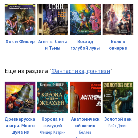
Хок и Фишер
Агенты Света
Восход
Волк в
и Тьмы
голубой луны
овчарне
Еще из раздела "
Фантастика, фэнтези
"
Древнерусска
Корона из
Анатомическ
Золотой век
я игра. Много
желудей
ий жених
Райт Джон
шума из
Фишер Кетрин
Беляев