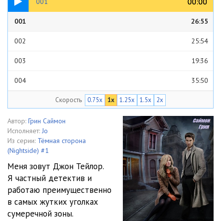
00:00
00:00
001
001
26:55
002
25:54
003
19:36
004
35:50
Скорость
0.75x
1x
1.25x
1.5x
2x
005
30:02
006
28:29
Автор:
Грин Саймон
Исполняет:
Jo
007
28:25
Из серии:
Тёмная сторона
(Nightside) #1
008
16:43
Меня зовут Джон Тейлор.
Я частный детектив и
009
27:25
работаю преимущественно
010
27:41
в самых жутких уголках
сумеречной зоны.
011
12:53