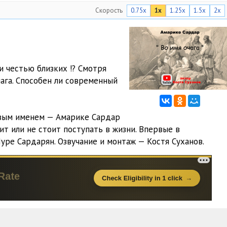
Скорость
0.75x
1x
1.25x
1.5x
2x
 честью близких !? Смотря
чага. Способен ли современный
овым именем — Амарике Сардар
ит или не стоит поступать в жизни. Впервые в
уре Сардарян. Озвучание и монтаж — Костя Суханов.