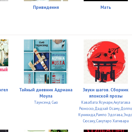
Привидения
Мать
нгел
Тайный дневник Адриана
Звуки шагов. Сборник
Моула
японской прозы
й
Таунсенд Сью
Кавабата Ясунари,Акутагава
Рюноскэ,Дадзай Осаму,Допп
Куникида,Рампо Эдогава,Энд
Сюсаку,Сакутаро Хагивара