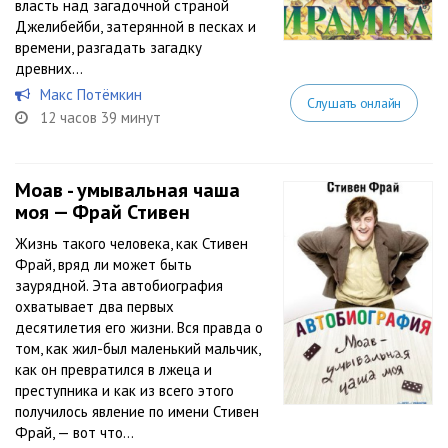
власть над загадочной страной
Джелибейби, затерянной в песках и
времени, разгадать загадку
древних...
Макс Потёмкин
Слушать онлайн
12 часов 39 минут
Моав - умывальная чаша
моя — Фрай Стивен
Жизнь такого человека, как Стивен
Фрай, вряд ли может быть
заурядной. Эта автобиография
охватывает два первых
десятилетия его жизни. Вся правда о
том, как жил-был маленький мальчик,
как он превратился в лжеца и
преступника и как из всего этого
получилось явление по имени Стивен
Фрай, — вот что...