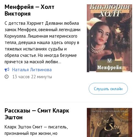
Менфрейя — Холт
Виктория
С детства Хэрриет Делвани любила
замок Менфрея, овеянный легендами
Корнуолла. Лишенная материнского
тепла, девушка нашла здесь опору в
тяжелых испытаниях судьбы и
обрела счастье. Но иногда безумие
прячется за маской любви…
Наталья Литвинова
13 часов 22 минуты
Слушать онлайн
Рассказы — Смит Кларк
Эштон
Кларк Эштон Смит — писатель,
признанный при жизни, но