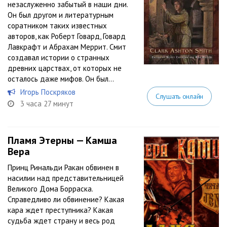
незаслуженно забытый в наши дни.
Он был другом и литературным
соратником таких известных
авторов, как Роберт Говард, Говард
Лавкрафт и Абрахам Меррит. Смит
создавал истории о странных
древних царствах, от которых не
осталось даже мифов. Он был...
Игорь Поскряков
Слушать онлайн
3 часа 27 минут
Пламя Этерны — Камша
Вера
Принц Ринальди Ракан обвинен в
насилии над представительницей
Великого Дома Борраска.
Справедливо ли обвинение? Какая
кара ждет преступника? Какая
судьба ждет страну и весь род