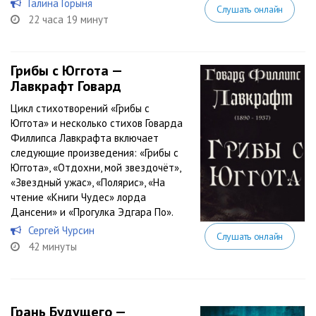
Галина Горыня
Слушать онлайн
22 часа 19 минут
Грибы с Юггота —
Лавкрафт Говард
Цикл стихотворений «Грибы с
Юггота» и несколько стихов Говарда
Филлипса Лавкрафта включает
следующие произведения: «Грибы с
Юггота», «Отдохни, мой звездочёт»,
«Звездный ужас», «Полярис», «На
чтение «Книги Чудес» лорда
Дансени» и «Прогулка Эдгара По».
Сергей Чурсин
Слушать онлайн
42 минуты
Грань Будущего —