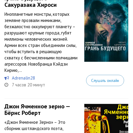
Сакуразака Хироси
Инопланетные монстры, которых
земляне прозвали мимиками,
безжалостно оккупируют планету –
разрушают крупные города, губят
миллионы человеческих жизней.
Армии всех стран объединили силы,
чтобы вступить в решающую
схватку с бесчисленными полчищами
агрессоров. Новобранца Кэйдзи
Кирию,...
Adrenalin28
Слушать онлайн
7 часов 20 минут
Джон Ячменное зерно —
Бёрнс Роберт
«Джон Ячменное Зерно» – Это
сборник шотландского поэта,