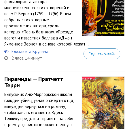
фольклориста, автора
многочисленных стихотворений и
поэм Р. Бернса (1759 – 1796). В нем
собраны стихотворные
произведения автора, среди
которых «Песнь бедняка», «Прежде
всего» и известная баллада «Джон
Ячменное Зерно», в основе которой лежат...
Елизавета Крупина
Слушать онлайн
2 часа 14 минут
Пирамиды — Пратчетт
Терри
Выпускник Анк-Морпоркской школы
гильдии убийц, узнав о смерти отца,
вынужден вернуться на родину,
чтобы занять его место. Здесь
Теппику предстоит принять на себя
огромную, поистине божественную