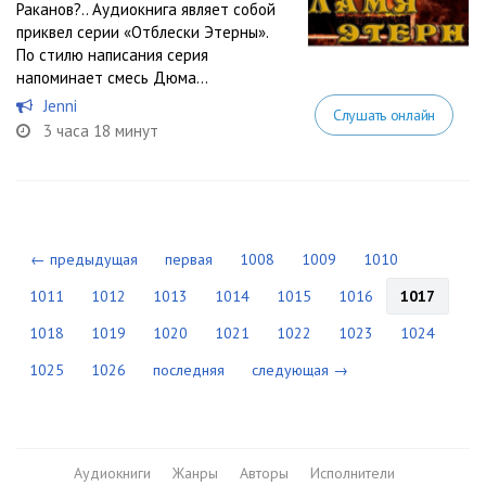
Раканов?.. Аудиокнига являет собой
приквел серии «Отблески Этерны».
По стилю написания серия
напоминает смесь Дюма...
Jenni
Слушать онлайн
3 часа 18 минут
← предыдущая
первая
1008
1009
1010
1011
1012
1013
1014
1015
1016
1017
1018
1019
1020
1021
1022
1023
1024
1025
1026
последняя
следующая →
Аудиокниги
Жанры
Авторы
Исполнители