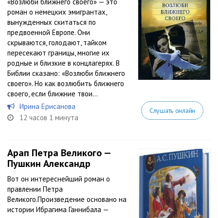
«Возлюби ближнего своего» — это
роман о немецких эмигрантах,
вынужденных скитаться по
предвоенной Европе. Они
скрываются, голодают, тайком
пересекают границы, многие их
родные и близкие в концлагерях. В
Библии сказано: «Возлюби ближнего
своего». Но как возлюбить ближнего
своего, если ближние твои...
Ирина Ерисанова
Слушать онлайн
12 часов 1 минута
Арап Петра Великого —
Пушкин Александр
Вот он интереснейший роман о
правлении Петра
Великого.Произведение основано на
истории Ибрагима Ганнибала —